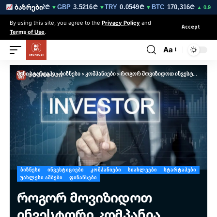
EUR
3.0212₾
GBP
3.5216₾
TRY
0.0549₾
BTC
170,316₾
ET
ბაზრები
▼
▼
▼
▼
▲ 0.9%
By using this site, you agree to the
Privacy Policy
and
Accept
Terms of Use
.
Aa
შენი სტარტაპი
>
ბიზნესი
>
კომპანიები
>
როგორ მოვიზიდოთ ინვესტორი კომპანია საქართველოში – ნაბიჯ-ნაბიჯ სახელმძღვანელო
ᲑᲘᲖᲜᲔᲡᲘ
ᲘᲜᲕᲔᲡᲢᲘᲪᲘᲔᲑᲘ
ᲙᲝᲛᲞᲐᲜᲘᲔᲑᲘ
ᲡᲘᲐᲮᲚᲔᲔᲑᲘ
ᲡᲢᲐᲠᲢᲐᲞᲔᲑᲘ
ᲣᲐᲮᲚᲔᲡᲘ ᲐᲛᲑᲔᲑᲘ
ᲤᲘᲜᲐᲜᲡᲔᲑᲘ
როგორ მოვიზიდოთ
ინვესტორი კომპანია