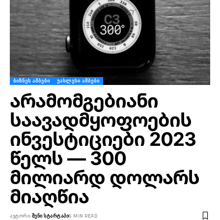
ᲑᲘᲖᲜᲔᲡ ᲐᲛᲑᲔᲑᲘ
ᲣᲐᲮᲚᲔᲡᲘ ᲐᲛᲑᲔᲑᲘ
არამომგებიანი
საავადმყოფოების
ინვესტიციები 2023
წელს — 300
მილიარდ დოლარს
მიაღწია
ᲐᲕᲢᲝᲠᲘ:
ᲨᲔᲜᲘ ᲡᲢᲐᲠᲢᲐᲞᲘ
6 MIN READ