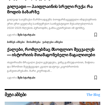
გილეადი — პაიფლაინის სრული რუქა: რა
მოდის ბაზარზე
გილეად საიენსესი წარმოადგენს ბიოფარმაცევტული ინდუსტრიის
ერთ-ერთ ყველაზე საინტერესო საინვესტიციო შესაძლებლობას
2024–2025 წლების პერიოდში, განსაკუთრებით იმ ფონზე,
ᲐᲕᲢᲝᲠᲘ:
ᲨᲔᲜᲘ ᲡᲢᲐᲠᲢᲐᲞᲘ
ᲑᲘᲖᲜᲔᲡ ᲐᲛᲑᲔᲑᲘ
ᲛᲝᲡᲐᲖᲠᲔᲑᲐ
ᲣᲐᲮᲚᲔᲡᲘ ᲐᲛᲑᲔᲑᲘ
ქალები, რომლებმაც მსოფლიო შეცვალეს
— ისტორიის შთამაგონებელი მაგალითები
ისტორიაში მრავალი ქალი გვხვდება, ვინც გამბედაობით, ნიჭითა
და შრომით შეუქცევადი კვალი დატოვა კაცობრიობის
განვითარებაში. მარი კიურიდან…
ᲐᲕᲢᲝᲠᲘ:
ᲨᲔᲜᲘ ᲡᲢᲐᲠᲢᲐᲞᲘ
მეტი ამბები
The Blog