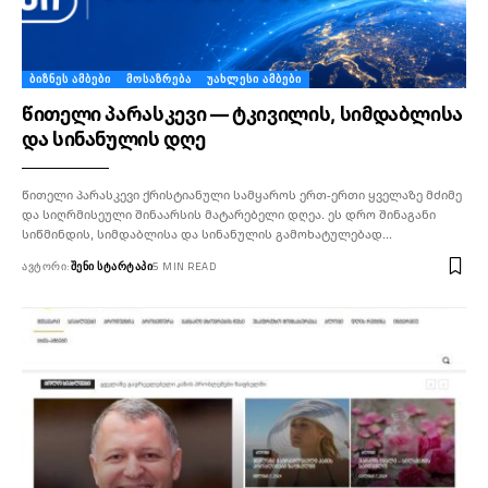
ᲑᲘᲖᲜᲔᲡ ᲐᲛᲑᲔᲑᲘ
ᲛᲝᲡᲐᲖᲠᲔᲑᲐ
ᲣᲐᲮᲚᲔᲡᲘ ᲐᲛᲑᲔᲑᲘ
წითელი პარასკევი — ტკივილის, სიმდაბლისა
და სინანულის დღე
წითელი პარასკევი ქრისტიანული სამყაროს ერთ-ერთი ყველაზე მძიმე
და სიღრმისეული შინაარსის მატარებელი დღეა. ეს დრო შინაგანი
სიწმინდის, სიმდაბლისა და სინანულის გამოხატულებად…
ᲐᲕᲢᲝᲠᲘ:
ᲨᲔᲜᲘ ᲡᲢᲐᲠᲢᲐᲞᲘ
5 MIN READ