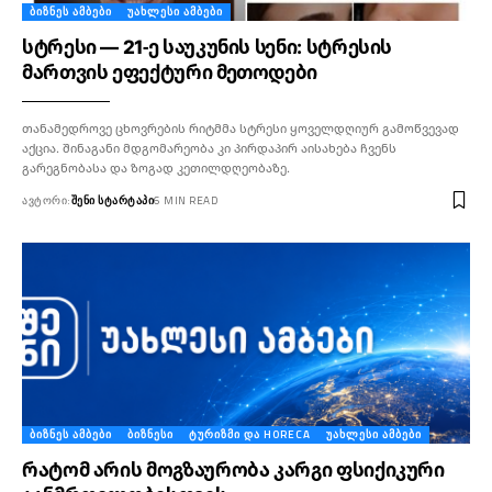
ᲑᲘᲖᲜᲔᲡ ᲐᲛᲑᲔᲑᲘ
ᲣᲐᲮᲚᲔᲡᲘ ᲐᲛᲑᲔᲑᲘ
სტრესი — 21-ე საუკუნის სენი: სტრესის
მართვის ეფექტური მეთოდები
თანამედროვე ცხოვრების რიტმმა სტრესი ყოველდღიურ გამოწვევად
აქცია. შინაგანი მდგომარეობა კი პირდაპირ აისახება ჩვენს
გარეგნობასა და ზოგად კეთილდღეობაზე.
ᲐᲕᲢᲝᲠᲘ:
ᲨᲔᲜᲘ ᲡᲢᲐᲠᲢᲐᲞᲘ
6 MIN READ
ᲑᲘᲖᲜᲔᲡ ᲐᲛᲑᲔᲑᲘ
ᲑᲘᲖᲜᲔᲡᲘ
ᲢᲣᲠᲘᲖᲛᲘ ᲓᲐ HORECA
ᲣᲐᲮᲚᲔᲡᲘ ᲐᲛᲑᲔᲑᲘ
რატომ არის მოგზაურობა კარგი ფსიქიკური