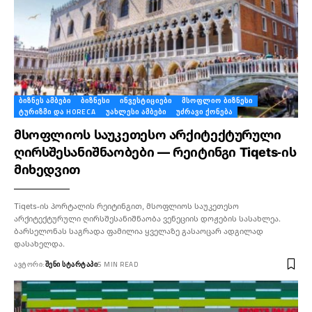
ᲑᲘᲖᲜᲔᲡ ᲐᲛᲑᲔᲑᲘ
ᲑᲘᲖᲜᲔᲡᲘ
ᲘᲜᲕᲔᲡᲢᲘᲪᲘᲔᲑᲘ
ᲛᲡᲝᲤᲚᲘᲝ ᲑᲘᲖᲜᲔᲡᲘ
ᲢᲣᲠᲘᲖᲛᲘ ᲓᲐ HORECA
ᲣᲐᲮᲚᲔᲡᲘ ᲐᲛᲑᲔᲑᲘ
ᲣᲫᲠᲐᲕᲘ ᲥᲝᲜᲔᲑᲐ
მსოფლიოს საუკეთესო არქიტექტურული
ღირსშესანიშნაობები — რეიტინგი Tiqets-ის
მიხედვით
Tiqets-ის პორტალის რეიტინგით, მსოფლიოს საუკეთესო
არქიტექტურული ღირსშესანიშნაობა ვენეციის დოჟების სასახლეა.
ბარსელონას საგრადა ფამილია ყველაზე გასაოცარ ადგილად
დასახელდა.
ᲐᲕᲢᲝᲠᲘ:
ᲨᲔᲜᲘ ᲡᲢᲐᲠᲢᲐᲞᲘ
5 MIN READ