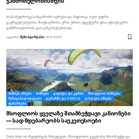
ჯანმრთელობისთვის
თანამედროვე სამყაროში სტრესი და შფოთვა სულ უფრო
გავრცელებულია. მოგზაურობა ერთ-ერთი ეფექტური გზაა ფსიქიკური
ჯანმრთელობის გასაუმჯობესებლად.
ᲐᲕᲢᲝᲠᲘ:
ᲨᲔᲜᲘ ᲡᲢᲐᲠᲢᲐᲞᲘ
6 MIN READ
ᲑᲘᲖᲜᲔᲡ ᲐᲛᲑᲔᲑᲘ
ᲑᲘᲖᲜᲔᲡᲘ
ᲕᲐᲚᲣᲢᲐ ᲓᲐ ᲙᲣᲠᲡᲘ
ᲛᲡᲝᲤᲚᲘᲝ ᲑᲘᲖᲜᲔᲡᲘ
ᲛᲣᲜᲘᲪᲘᲞᲐᲚᲘᲢᲔᲢᲔᲑᲘ
ᲢᲣᲠᲘᲖᲛᲘ ᲓᲐ HORECA
ᲣᲐᲮᲚᲔᲡᲘ ᲐᲛᲑᲔᲑᲘ
ᲤᲘᲜᲐᲜᲡᲔᲑᲘ
მსოფლიოს ყველაზე შთამბეჭდავი კანიონები
— სად მდებარეობს საუკეთესოები
Daily Mail-ის რეიტინგის მიხედვით, მსოფლიოს ყველაზე შთამბეჭდავი