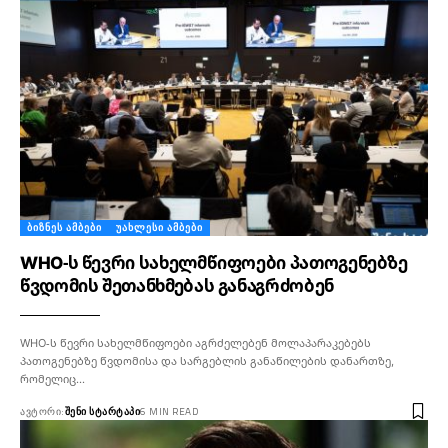
ᲑᲘᲖᲜᲔᲡ ᲐᲛᲑᲔᲑᲘ
ᲣᲐᲮᲚᲔᲡᲘ ᲐᲛᲑᲔᲑᲘ
WHO-ს წევრი სახელმწიფოები პათოგენებზე
წვდომის შეთანხმებას განაგრძობენ
WHO-ს წევრი სახელმწიფოები აგრძელებენ მოლაპარაკებებს
პათოგენებზე წვდომისა და სარგებლის განაწილების დანართზე,
რომელიც…
ᲐᲕᲢᲝᲠᲘ:
ᲨᲔᲜᲘ ᲡᲢᲐᲠᲢᲐᲞᲘ
6 MIN READ