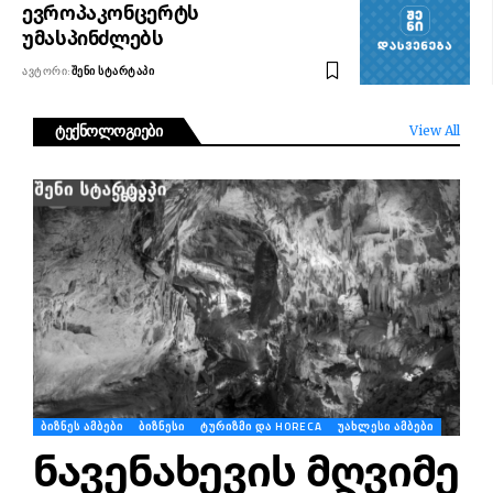
ევროპაკონცერტს
უმასპინძლებს
ᲐᲕᲢᲝᲠᲘ:
ᲨᲔᲜᲘ ᲡᲢᲐᲠᲢᲐᲞᲘ
ტექნოლოგიები
View All
ᲑᲘᲖᲜᲔᲡ ᲐᲛᲑᲔᲑᲘ
ᲑᲘᲖᲜᲔᲡᲘ
ᲢᲣᲠᲘᲖᲛᲘ ᲓᲐ HORECA
ᲣᲐᲮᲚᲔᲡᲘ ᲐᲛᲑᲔᲑᲘ
ნავენახევის მღვიმე