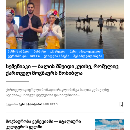
ᲑᲘᲖᲜᲔᲡ ᲐᲛᲑᲔᲑᲘ
ᲑᲘᲖᲜᲔᲡᲘ
ᲒᲠᲐᲜᲢᲔᲑᲘ
ᲛᲣᲜᲘᲪᲘᲞᲐᲚᲘᲢᲔᲢᲔᲑᲘ
ᲢᲣᲠᲘᲖᲛᲘ ᲓᲐ HORECA
ᲣᲐᲮᲚᲔᲡᲘ ᲐᲛᲑᲔᲑᲘ
ᲨᲔᲡᲐᲫᲚᲔᲑᲚᲝᲑᲔᲑᲘ
სემენიაკი — ბალის მშვიდი კუთხე, რომელიც
ქართველ მოგზაურს მოხიბლა
ქართველი ციფრული ნომადი ირაკლი ნინუა ბალის კუნძულზე
სემენიაკს ჩანგუს ღელვიანი და ხმაურიანი…
ᲐᲕᲢᲝᲠᲘ:
ᲨᲔᲜᲘ ᲡᲢᲐᲠᲢᲐᲞᲘ
6 MIN READ
მოგზაურობა ვენეციაში — იტალიური
კულტურის გულში