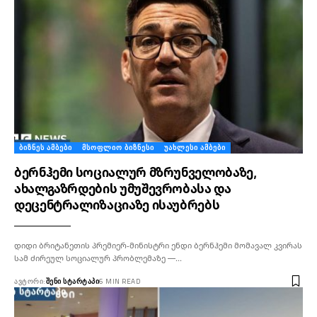
ᲑᲘᲖᲜᲔᲡ ᲐᲛᲑᲔᲑᲘ
ᲛᲡᲝᲤᲚᲘᲝ ᲑᲘᲖᲜᲔᲡᲘ
ᲣᲐᲮᲚᲔᲡᲘ ᲐᲛᲑᲔᲑᲘ
ბერნჰემი სოციალურ მზრუნველობაზე,
ახალგაზრდების უმუშევრობასა და
დეცენტრალიზაციაზე ისაუბრებს
დიდი ბრიტანეთის პრემიერ-მინისტრი ენდი ბერნჰემი მომავალ კვირას
სამ ძირეულ სოციალურ პრობლემაზე —…
ᲐᲕᲢᲝᲠᲘ:
ᲨᲔᲜᲘ ᲡᲢᲐᲠᲢᲐᲞᲘ
6 MIN READ