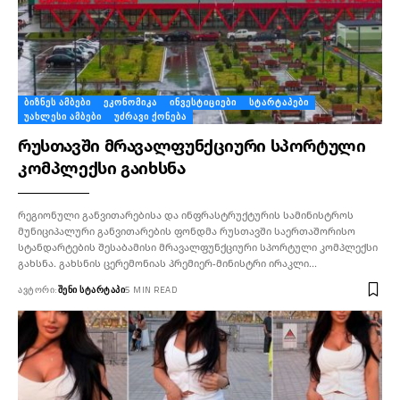
ᲑᲘᲖᲜᲔᲡ ᲐᲛᲑᲔᲑᲘ
ᲔᲙᲝᲜᲝᲛᲘᲙᲐ
ᲘᲜᲕᲔᲡᲢᲘᲪᲘᲔᲑᲘ
ᲡᲢᲐᲠᲢᲐᲞᲔᲑᲘ
ᲣᲐᲮᲚᲔᲡᲘ ᲐᲛᲑᲔᲑᲘ
ᲣᲫᲠᲐᲕᲘ ᲥᲝᲜᲔᲑᲐ
რუსთავში მრავალფუნქციური სპორტული
კომპლექსი გაიხსნა
რეგიონული განვითარებისა და ინფრასტრუქტურის სამინისტროს
მუნიციპალური განვითარების ფონდმა რუსთავში საერთაშორისო
სტანდარტების შესაბამისი მრავალფუნქციური სპორტული კომპლექსი
გახსნა. გახსნის ცერემონიას პრემიერ-მინისტრი ირაკლი…
ᲐᲕᲢᲝᲠᲘ:
ᲨᲔᲜᲘ ᲡᲢᲐᲠᲢᲐᲞᲘ
5 MIN READ