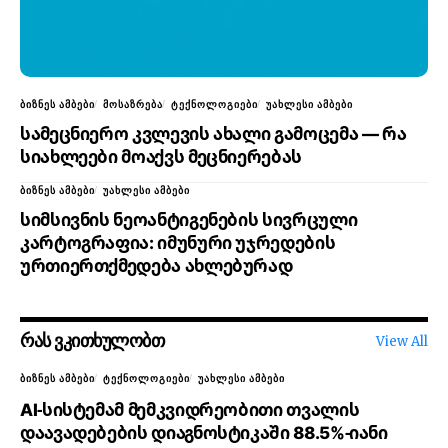
ᲑᲘᲖᲜᲔᲡ ᲐᲛᲑᲔᲑᲘ
ᲛᲝᲡᲐᲖᲠᲔᲑᲐ
ᲢᲔᲥᲜᲝᲚᲝᲒᲘᲔᲑᲘ
ᲣᲐᲮᲚᲔᲡᲘ ᲐᲛᲑᲔᲑᲘ
სამეცნიერო კვლევის ახალი გამოცემა — რა
სიახლეები მოაქვს მეცნიერებას
ᲑᲘᲖᲜᲔᲡ ᲐᲛᲑᲔᲑᲘ
ᲣᲐᲮᲚᲔᲡᲘ ᲐᲛᲑᲔᲑᲘ
სიმსივნის ნეოანტიგენების სივრცული
კარტოგრაფია: იმუნური უჯრედების
ურთიერთქმედება ახლებურად
რას ვკითხულობთ
View All
ᲑᲘᲖᲜᲔᲡ ᲐᲛᲑᲔᲑᲘ
ᲢᲔᲥᲜᲝᲚᲝᲒᲘᲔᲑᲘ
ᲣᲐᲮᲚᲔᲡᲘ ᲐᲛᲑᲔᲑᲘ
AI-სისტემამ მემკვიდრეობითი თვალის
დაავადებების დიაგნოსტიკაში 88.5%-იანი