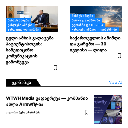
ᲑᲘᲖᲜᲔᲡ ᲐᲛᲑᲔᲑᲘ
ᲑᲘᲖᲜᲔᲡ ᲐᲛᲑᲔᲑᲘ
ᲑᲘᲠᲟᲐ ᲓᲐ ᲑᲐᲖᲠᲔᲑᲘ
ᲣᲐᲮᲚᲔᲡᲘ ᲐᲛᲑᲔᲑᲘ
ᲢᲣᲠᲘᲖᲛᲘ ᲓᲐ HORECA
ᲯᲐᲜᲓᲐᲪᲕᲐ ᲓᲐ ᲤᲐᲠᲛᲐ
ᲣᲐᲮᲚᲔᲡᲘ ᲐᲛᲑᲔᲑᲘ
ᲤᲘᲜᲐᲜᲡᲔᲑᲘ
ცუდი ამბის გადაცემა
საქართველოს ამინდი
პაციენტისთვის:
და გარემო — 30
სამედიცინო
ივლისი — დილა
კომუნიკაციის
გამოწვევა
ეკონომიკა
View All
WTWH Media გადაერქვა — კომპანია
ახლა Arrowfly-ია
ᲐᲕᲢᲝᲠᲘ:
ᲨᲔᲜᲘ ᲡᲢᲐᲠᲢᲐᲞᲘ