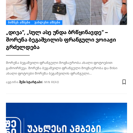
ᲑᲘᲖᲜᲔᲡ ᲐᲛᲑᲔᲑᲘ
ᲣᲐᲮᲚᲔᲡᲘ ᲐᲛᲑᲔᲑᲘ
„დივა“, „სულ ასე უნდა ბრწყინავდე“ –
შორენა ბეგაშვილის ფრანგული ვოიაჟი
გრძელდება
შორენა ბეგაშვილი ფრანგული მოგზაურობა ახალი ფოტოებით
გამოირჩევა. შორენა ბეგაშვილი ფრანგული მოგზაურობა და მისი
ახალი ფოტოები შორენა ბეგაშვილის ფრანგული…
ᲐᲕᲢᲝᲠᲘ:
ᲨᲔᲜᲘ ᲡᲢᲐᲠᲢᲐᲞᲘ
5 MIN READ