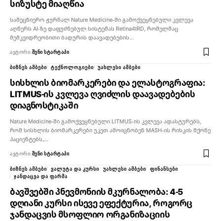
სიზუსტე მიაღწია
სამეცნიერო ჟურნალ Nature Medicine-ში გამოქვეყნებული კვლევა
აღწერს AI-ზე დაფუძნებულ სისტემას Retina4IRD, რომელმაც
მემკვიდრეობითი ბადურის დაავადებების…
ᲐᲕᲢᲝᲠᲘ:
ᲨᲔᲜᲘ ᲡᲢᲐᲠᲢᲐᲞᲘ
ᲑᲘᲖᲜᲔᲡ ᲐᲛᲑᲔᲑᲘ
ᲢᲔᲥᲜᲝᲚᲝᲒᲘᲔᲑᲘ
ᲣᲐᲮᲚᲔᲡᲘ ᲐᲛᲑᲔᲑᲘ
სისხლის ბიომარკერები და ელასტოგრაფია:
LITMUS-ის კვლევა ღვიძლის დაავადებების
დიაგნოსტიკაში
Nature Medicine-ში გამოქვეყნებული LITMUS-ის კვლევა ადასტურებს,
რომ სისხლის ბიომარკერები უკეთ ამოიცნობენ MASH-ის რისკის მქონე
პაციენტებს,…
ᲐᲕᲢᲝᲠᲘ:
ᲨᲔᲜᲘ ᲡᲢᲐᲠᲢᲐᲞᲘ
ᲑᲘᲖᲜᲔᲡ ᲐᲛᲑᲔᲑᲘ
ᲕᲐᲚᲣᲢᲐ ᲓᲐ ᲙᲣᲠᲡᲘ
ᲣᲐᲮᲚᲔᲡᲘ ᲐᲛᲑᲔᲑᲘ
ᲤᲘᲜᲐᲜᲡᲔᲑᲘ
ᲯᲐᲜᲓᲐᲪᲕᲐ ᲓᲐ ᲤᲐᲠᲛᲐ
ბავშვებში პნევმონიის მკურნალობა: 4-5
დღიანი კურსი ისევე ეფექტურია, როგორც
ჯანდაცვის მსოფლიო ორგანიზაციის