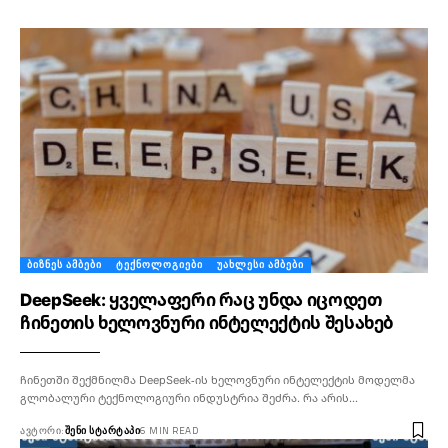
ᲑᲘᲖᲜᲔᲡ ᲐᲛᲑᲔᲑᲘ
ᲢᲔᲥᲜᲝᲚᲝᲒᲘᲔᲑᲘ
ᲣᲐᲮᲚᲔᲡᲘ ᲐᲛᲑᲔᲑᲘ
DeepSeek: ყველაფერი რაც უნდა იცოდეთ
ჩინეთის ხელოვნური ინტელექტის შესახებ
ჩინეთში შექმნილმა DeepSeek-ის ხელოვნური ინტელექტის მოდელმა
გლობალური ტექნოლოგიური ინდუსტრია შეძრა. რა არის…
ᲐᲕᲢᲝᲠᲘ:
ᲨᲔᲜᲘ ᲡᲢᲐᲠᲢᲐᲞᲘ
6 MIN READ