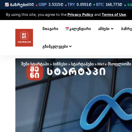
EUR
3.0260₾
GBP
3.5315₾
TRY
0.0551₾
BTC
168,773₾
ET
ბაზრები
▼
▲
▲
▼
▲ 0.5%
By using this site, you agree to the
Privacy Policy
and
Terms of Use
.
ᲛᲗᲐᲕᲐᲠᲘ
ᲙᲐᲚᲔᲜᲓᲐᲠᲘ
ᲐᲛᲑᲔᲑᲘ
ᲑᲐᲖᲠᲔ
ᲒᲖᲐᲛᲙᲕᲚᲔᲕᲔᲑᲘ
შენი სტარტაპი
>
ბიზნესი
>
სტარტაპები
>
Meta მსოფლიოში 