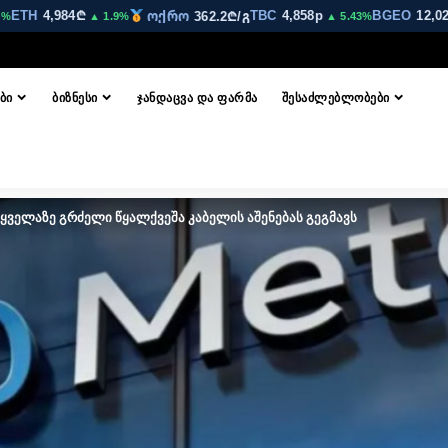
H
4,984₾
TBC
4,858p
BGEO
12,020p
ოქრო
362.2₾/გ
▲ 1.9%
▲ 5.43%
▲
ᲑᲘ
ᲑᲘᲖᲜᲔᲡᲘ
ᲯᲐᲜᲓᲐᲪᲕᲐ ᲓᲐ ᲤᲐᲠᲛᲐ
ᲨᲔᲡᲐᲫᲚᲔᲑᲚᲝᲑᲔᲑᲘ
ყველაზე გრძელი წყალქვეშა კაბელის აშენებას გეგმავს