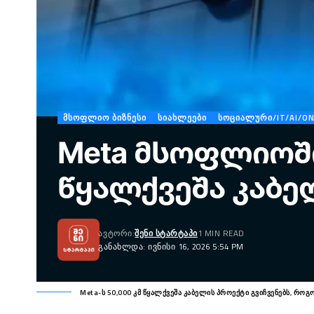
ᲛᲡᲝᲤᲚᲘᲝ ᲑᲘᲖᲜᲔᲡᲘ
ᲡᲘᲐᲮᲚᲔᲔᲑᲘ
ᲡᲝᲪᲘᲐᲚᲣᲠᲘ/IT/AI/ON
Meta მსოფლიოშ
წყალქვეშა კაბელ
ᲐᲕᲢᲝᲠᲘ:
ᲨᲔᲜᲘ ᲡᲢᲐᲠᲢᲐᲞᲘ
1 MIN READ
ᲒᲐᲜᲐᲮᲚᲓᲐ: ᲘᲕᲜᲘᲡᲘ 16, 2026 5:54 PM
Meta-ს 50,000 კმ წყალქვეშა კაბელის პროექტი გვიჩვენებს, 