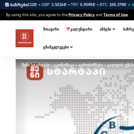
EUR
3.0212₾
GBP
3.5216₾
TRY
0.0549₾
BTC
169,379₾
E
ბაზრები
▼
▼
▼
▼
▼ 0.1%
By using this site, you agree to the
Privacy Policy
and
Terms of Use
.
ᲛᲗᲐᲕᲐᲠᲘ
ᲙᲐᲚᲔᲜᲓᲐᲠᲘ
ᲐᲛᲑᲔᲑᲘ
ᲑᲐᲖᲠᲔ
ᲒᲖᲐᲛᲙᲕᲚᲔᲕᲔᲑᲘ
შენი სტარტაპი
>
ეკონომიკა
>
აგრობიზნესი
>
გალფის ექსპ