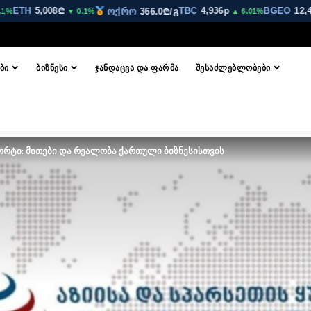
TH
5,008₾
TBC
4,936p
BGEO
12,440p
ოქრო
366.0₾/გ
▼ 0.1%
▲ 6.01%
ᲑᲘ
ᲑᲘᲖᲜᲔᲡᲘ
ᲯᲐᲜᲓᲐᲪᲕᲐ ᲓᲐ ᲤᲐᲠᲛᲐ
ᲨᲔᲡᲐᲫᲚᲔᲑᲚᲝᲑᲔᲑᲘ
ორტი: მითები და რეალობა ქართული ბიზნესისთვის