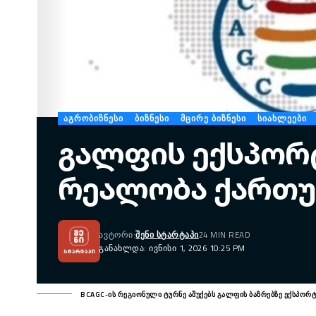
ᲐᲒᲠᲝᲑᲘᲖᲜᲔᲡᲘ
ᲑᲘᲖᲜᲔᲡᲘ
ᲛᲪᲘᲠᲔ ᲑᲘᲖᲜᲔᲡᲘ
ᲡᲘᲐᲮᲚᲔᲔᲑᲘ
გალფის ექსპორტ
რეალობა ქართუ
ᲐᲕᲢᲝᲠᲘ:
ᲨᲔᲜᲘ ᲡᲢᲐᲠᲢᲐᲞᲘ
24 MIN READ
ᲒᲐᲜᲐᲮᲚᲓᲐ: ᲘᲕᲜᲘᲡᲘ 1, 2026 10:25 PM
BCAGC-ის რეგიონული ტურნე აშუქებს გალფის ბაზრებზე ექსპორ