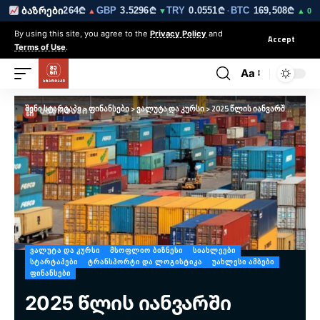
23₾
EUR
3.0264₾
GBP
3.5296₾
TRY
0.0551₾
BTC
169,508₾
ბაზრები
▼
▲
▼
·
▲ 0.4%
By using this site, you agree to the
Privacy Policy
and
Accept
Terms of Use
.
Aa
შენი სტარტაპი
>
ფინანსები
>
ვალუტა და კურსი
>
2025 წლის იანვარში საქართველოში საქონლით საგარეო სავაჭრო ბრუნვა 39.2 პროცენტით გაიზარდა – საქსტატი
ᲕᲐᲚᲣᲢᲐ ᲓᲐ ᲙᲣᲠᲡᲘ
ᲛᲡᲝᲤᲚᲘᲝ ᲑᲘᲖᲜᲔᲡᲘ
ᲡᲘᲐᲮᲚᲔᲔᲑᲘ
ᲡᲢᲐᲠᲢᲐᲞᲔᲑᲘ
ᲢᲠᲐᲜᲡᲞᲝᲠᲢᲘ ᲓᲐ ᲚᲝᲒᲘᲡᲢᲘᲙᲐ
ᲣᲐᲮᲚᲔᲡᲘ ᲐᲛᲑᲔᲑᲘ
ᲤᲘᲜᲐᲜᲡᲔᲑᲘ
2025 წლის იანვარში