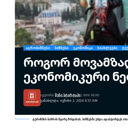
ᲐᲒᲠᲝᲑᲘᲖᲜᲔᲡᲘ
ᲑᲘᲖᲜᲔᲡᲘ
ᲔᲙᲝᲜᲝᲛᲘᲙᲐ
ᲡᲘᲐᲮᲚᲔᲔᲑᲘ
ᲢᲔ
როგორ მოვამზა
ეკონომიკური ნ
ᲐᲕᲢᲝᲠᲘ:
ᲨᲔᲜᲘ ᲡᲢᲐᲠᲢᲐᲞᲘ
2 MIN READ
ᲒᲐᲜᲐᲮᲚᲓᲐ: ᲘᲕᲜᲘᲡᲘ 2, 2026 6:51 AM
ტურიზმის ბაზრის მცირე ზრდისას, ბიზნესმა უნდა ადაპტირდეს ა