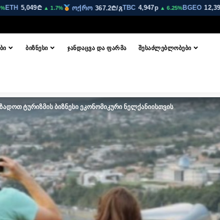
H
5,049₾
TBC
4,947p
BGEO
12,390p
ოქრო
367.2₾/გ
▲ 1.7%
▲ 6.25%
▲ 
ᲑᲘ
ᲑᲘᲖᲜᲔᲡᲘ
ᲯᲐᲜᲓᲐᲪᲕᲐ ᲓᲐ ᲤᲐᲠᲛᲐ
ᲨᲔᲡᲐᲫᲚᲔᲑᲚᲝᲑᲔᲑᲘ
ზადოთ ტურიზმის ბიზნესი ეკონომიკური ნელქანიისთვის