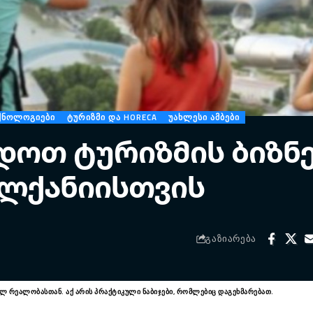
ᲥᲜᲝᲚᲝᲒᲘᲔᲑᲘ
ᲢᲣᲠᲘᲖᲛᲘ ᲓᲐ HORECA
ᲣᲐᲮᲚᲔᲡᲘ ᲐᲛᲑᲔᲑᲘ
დოთ ტურიზმის ბიზნ
ელქანიისთვის
ᲒᲐᲖᲘᲐᲠᲔᲑᲐ
ხალ რეალობასთან. აქ არის პრაქტიკული ნაბიჯები, რომლებიც დაგეხმარებათ.