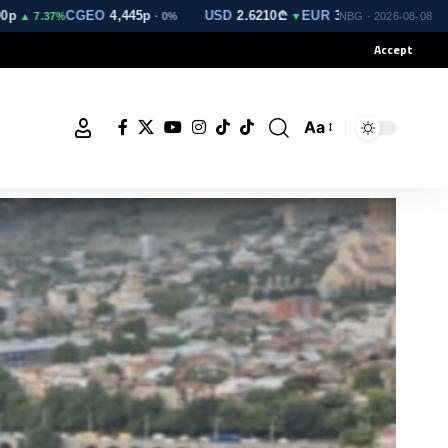
CGEO
4,445p
USD
2.6210₾
EUR
3.0212₾
GBP
3.5216
7.37%
· 0%
▼
▼
NBG · 2026-08-08
Accept
Aa