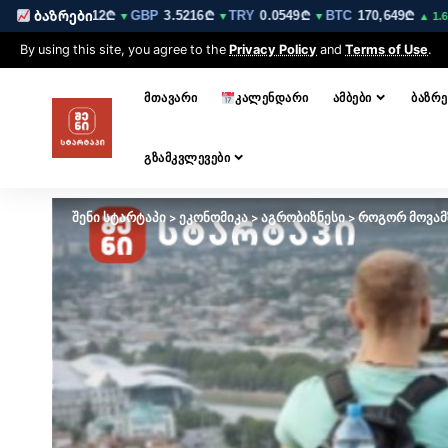
EUR
3.0212₾
GBP
3.5216₾
TRY
0.0549₾
BTC
170,649₾
ET
ბაზრები
▼
▼
▼
▲ 1.6%
By using this site, you agree to the
Privacy Policy
and
Terms of Use
.
ᲛᲗᲐᲕᲐᲠᲘ
ᲙᲐᲚᲔᲜᲓᲐᲠᲘ
ᲐᲛᲑᲔᲑᲘ
ᲑᲐᲖᲠᲔ
ᲒᲖᲐᲛᲙᲕᲚᲔᲕᲔᲑᲘ
შენი სტარტაპი
>
ეკონომიკა
>
აგრობიზნესი
>
როგორ მოვამ