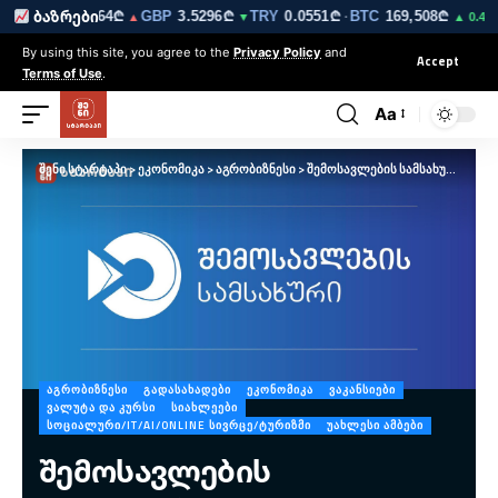
₾
EUR
3.0264₾
GBP
3.5296₾
TRY
0.0551₾
BTC
169,508₾
E
ბაზრები
▼
▲
▼
·
▲ 0.4%
By using this site, you agree to the
Privacy Policy
and
Accept
Terms of Use
.
Aa
შენი სტარტაპი
>
ეკონომიკა
>
აგრობიზნესი
>
შემოსავლების სამსახურში კომპიუტერიზებული სატრანზიტო სისტემის შესახებ კონსულტაცია 24 საათის განმავლობაშია შესაძლებელი
ᲐᲒᲠᲝᲑᲘᲖᲜᲔᲡᲘ
ᲒᲐᲓᲐᲡᲐᲮᲐᲓᲔᲑᲘ
ᲔᲙᲝᲜᲝᲛᲘᲙᲐ
ᲕᲐᲙᲐᲜᲡᲘᲔᲑᲘ
ᲕᲐᲚᲣᲢᲐ ᲓᲐ ᲙᲣᲠᲡᲘ
ᲡᲘᲐᲮᲚᲔᲔᲑᲘ
ᲡᲝᲪᲘᲐᲚᲣᲠᲘ/IT/AI/ONLINE ᲡᲘᲕᲠᲪᲔ/ᲢᲣᲠᲘᲖᲛᲘ
ᲣᲐᲮᲚᲔᲡᲘ ᲐᲛᲑᲔᲑᲘ
შემოსავლების