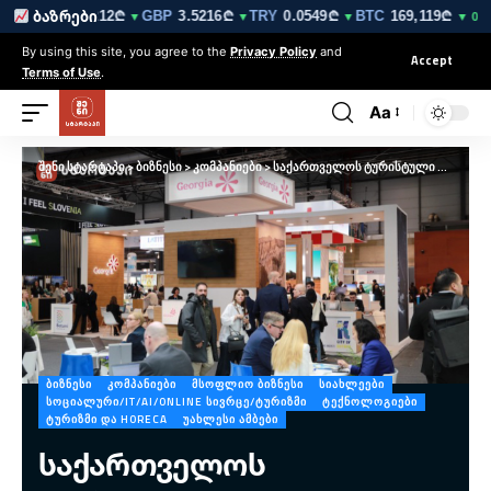
0₾
EUR
3.0212₾
GBP
3.5216₾
TRY
0.0549₾
BTC
169,119₾
ბაზრები
▼
▼
▼
▼
▼ 0.3%
By using this site, you agree to the
Privacy Policy
and
Accept
Terms of Use
.
Aa
შენი სტარტაპი
>
ბიზნესი
>
კომპანიები
>
საქართველოს ტურისტული პოტენციალი FITUR Madrid 2025-ზე
ᲑᲘᲖᲜᲔᲡᲘ
ᲙᲝᲛᲞᲐᲜᲘᲔᲑᲘ
ᲛᲡᲝᲤᲚᲘᲝ ᲑᲘᲖᲜᲔᲡᲘ
ᲡᲘᲐᲮᲚᲔᲔᲑᲘ
ᲡᲝᲪᲘᲐᲚᲣᲠᲘ/IT/AI/ONLINE ᲡᲘᲕᲠᲪᲔ/ᲢᲣᲠᲘᲖᲛᲘ
ᲢᲔᲥᲜᲝᲚᲝᲒᲘᲔᲑᲘ
ᲢᲣᲠᲘᲖᲛᲘ ᲓᲐ HORECA
ᲣᲐᲮᲚᲔᲡᲘ ᲐᲛᲑᲔᲑᲘ
საქართველოს