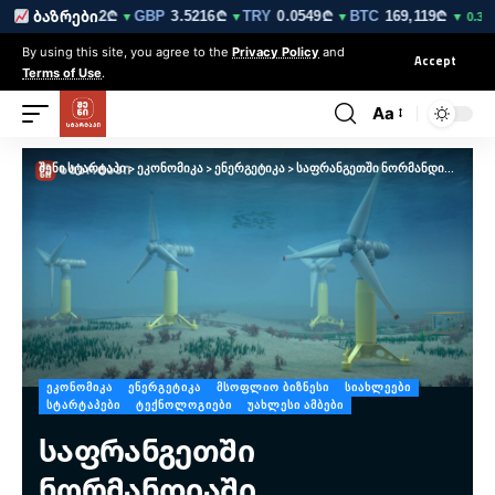
EUR
3.0212₾
GBP
3.5216₾
TRY
0.0549₾
BTC
169,119₾
E
ბაზრები
▼
▼
▼
▼
▼ 0.3%
By using this site, you agree to the
Privacy Policy
and
Accept
Terms of Use
.
Aa
შენი სტარტაპი
>
ეკონომიკა
>
ენერგეტიკა
>
საფრანგეთში ნორმანდიაში რევოლუციური წყალქვეშა ენერგეტიკული ფერმა: გაკვეთილები ქართველი მეწარმეებისთვის
ᲔᲙᲝᲜᲝᲛᲘᲙᲐ
ᲔᲜᲔᲠᲒᲔᲢᲘᲙᲐ
ᲛᲡᲝᲤᲚᲘᲝ ᲑᲘᲖᲜᲔᲡᲘ
ᲡᲘᲐᲮᲚᲔᲔᲑᲘ
ᲡᲢᲐᲠᲢᲐᲞᲔᲑᲘ
ᲢᲔᲥᲜᲝᲚᲝᲒᲘᲔᲑᲘ
ᲣᲐᲮᲚᲔᲡᲘ ᲐᲛᲑᲔᲑᲘ
საფრანგეთში
ნორმანდიაში