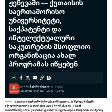
ჟენევაში — ქუთაისის
საერთაშორისო
უნივერსიტეტი,
საქპატენტი და
ინტელექტუალური
საკუთრების მსოფლიო
ორგანიზაცია ახალ
პროგრამას იწყებენ
ᲐᲕᲢᲝᲠᲘ:
ᲨᲔᲜᲘ ᲡᲢᲐᲠᲢᲐᲞᲘ
1 MIN READ
ᲒᲐᲜᲐᲮᲚᲓᲐ: ᲘᲕᲚᲘᲡᲘ 1, 2026 1:23 AM
ქუთაისის საერთაშორისო უნივერსიტეტი 2025 წლიდან იწყებს
ინტელექტუალური საკუთრების MBA პროგრამას WIPO-სთან
თანამშრომლობით. ეს არის რეგიონში პირველი ასეთი პროგრამა, რომელიც