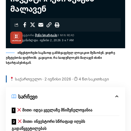
მალავენ
ᲐᲕᲢᲝᲠᲘ:
ᲨᲔᲜᲘ ᲡᲢᲐᲠᲢᲐᲞᲘ
3 MIN READ
ᲒᲐᲜᲐᲮᲚᲓᲐ: ᲘᲕᲜᲘᲡᲘ 2, 2026 3:47 AM
ინვესტორები საკმაოდ განსხვავებულ ლოგიკით მუშაობენ, ვიდრე
უმეტესობა ფიქრობს. გავიგოთ, რა საიდუმლოებს მალავენ ისინი
სტარტაპებისგან.
საქართველო · 2 ივნისი 2026 · ⏱ 4 წთ საკითხავი
სარჩევი
მითი: იდეა ყველაზე მნიშვნელოვანია
მითი: ინვესტორი სწრაფად იღებს
გადაწყვეტილებას