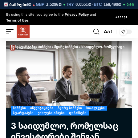
EUR
3.0264₾
GBP
3.5296₾
TRY
0.0551₾
BTC
168,490₾
ET
ბაზრები
▼
▲
▼
·
▼ 0.6%
By using this site, you agree to the
Privacy Policy
and
Accept
Terms of Use
.
Aa
შენი სტარტაპი
>
ბიზნესი
>
მცირე ბიზნესი
>
3 საიდუმლო, რომელსაც ინვესტორები შენგან მალავენ
ᲑᲘᲖᲜᲔᲡᲘ
ᲘᲜᲕᲔᲡᲢᲘᲪᲘᲔᲑᲘ
ᲛᲪᲘᲠᲔ ᲑᲘᲖᲜᲔᲡᲘ
ᲡᲘᲐᲮᲚᲔᲔᲑᲘ
ᲡᲢᲐᲠᲢᲐᲞᲔᲑᲘ
ᲣᲐᲮᲚᲔᲡᲘ ᲐᲛᲑᲔᲑᲘ
ᲤᲘᲜᲐᲜᲡᲔᲑᲘ
3 საიდუმლო, რომელსაც
ინვესტორები შენგან