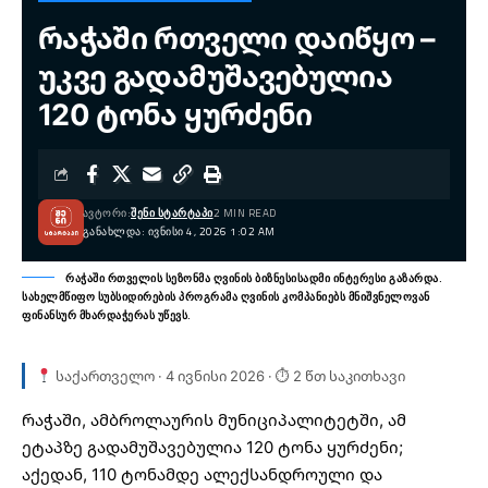
რაჭაში რთველი დაიწყო –
უკვე გადამუშავებულია
120 ტონა ყურძენი
ᲐᲕᲢᲝᲠᲘ:
ᲨᲔᲜᲘ ᲡᲢᲐᲠᲢᲐᲞᲘ
2 MIN READ
ᲒᲐᲜᲐᲮᲚᲓᲐ: ᲘᲕᲜᲘᲡᲘ 4, 2026 1:02 AM
რაჭაში რთველის სეზონმა ღვინის ბიზნესისადმი ინტერესი გაზარდა.
სახელმწიფო სუბსიდირების პროგრამა ღვინის კომპანიებს მნიშვნელოვან
ფინანსურ მხარდაჭერას უწევს.
საქართველო · 4 ივნისი 2026 · ⏱ 2 წთ საკითხავი
რაჭაში, ამბროლაურის მუნიციპალიტეტში, ამ
ეტაპზე გადამუშავებულია 120 ტონა ყურძენი;
აქედან, 110 ტონამდე ალექსანდროული და