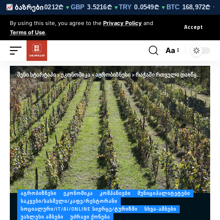
210₾
EUR
3.0212₾
GBP
3.5216₾
TRY
0.0549₾
BTC
168,972₾
ბაზრები
▼
▼
▼
▼
▼ 0
By using this site, you agree to the
Privacy Policy
and
Accept
Terms of Use
.
Aa
შენი სტარტაპი
>
ეკონომიკა
>
აგრობიზნესი
>
რაჭაში რთველი დაიწყო – უკვე გადამუშავებულია 120 ტონა ყურძენი
ᲐᲒᲠᲝᲑᲘᲖᲜᲔᲡᲘ
ᲔᲙᲝᲜᲝᲛᲘᲙᲐ
ᲙᲝᲛᲞᲐᲜᲘᲔᲑᲘ
ᲛᲣᲜᲘᲪᲘᲞᲐᲚᲘᲢᲔᲢᲔᲑᲘ
ᲡᲐᲙᲕᲔᲑᲘ/ᲡᲐᲡᲛᲔᲚᲘ/ᲙᲐᲤᲔ/ᲠᲔᲡᲢᲝᲠᲐᲜᲘ
ᲡᲝᲪᲘᲐᲚᲣᲠᲘ/IT/AI/ONLINE ᲡᲘᲕᲠᲪᲔ/ᲢᲣᲠᲘᲖᲛᲘ
ᲡᲮᲕᲐ-ᲐᲛᲑᲔᲑᲘ
ᲣᲐᲮᲚᲔᲡᲘ ᲐᲛᲑᲔᲑᲘ
ᲣᲫᲠᲐᲕᲘ ᲥᲝᲜᲔᲑᲐ