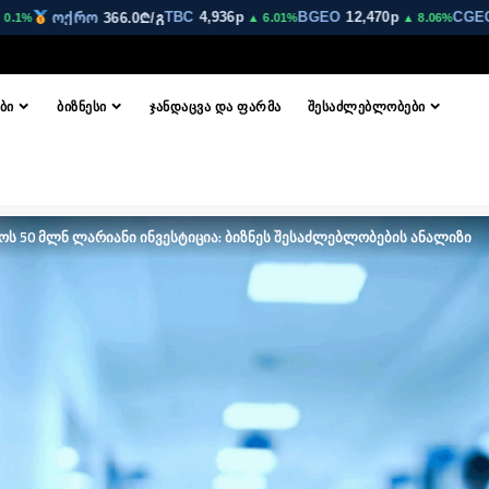
TBC
4,936p
BGEO
12,470p
CGEO
4,4
ოქრო
366.0₾/გ
▲ 6.01%
▲ 8.06%
ᲑᲘ
ᲑᲘᲖᲜᲔᲡᲘ
ᲯᲐᲜᲓᲐᲪᲕᲐ ᲓᲐ ᲤᲐᲠᲛᲐ
ᲨᲔᲡᲐᲫᲚᲔᲑᲚᲝᲑᲔᲑᲘ
ოს 50 მლნ ლარიანი ინვესტიცია: ბიზნეს შესაძლებლობების ანალიზი