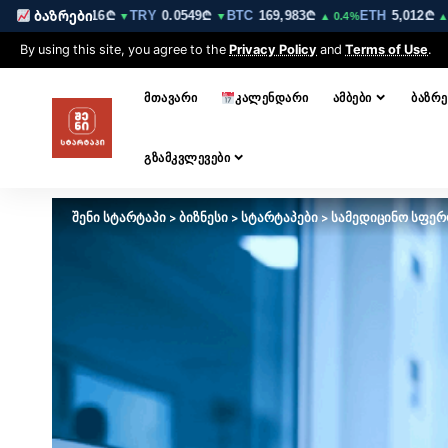
GBP
3.5216₾
TRY
0.0549₾
BTC
169,983₾
ETH
5,012₾
ბაზრები
▼
▼
▲ 0.4%
▲ 0.1%
By using this site, you agree to the
Privacy Policy
and
Terms of Use
.
ᲛᲗᲐᲕᲐᲠᲘ
ᲙᲐᲚᲔᲜᲓᲐᲠᲘ
ᲐᲛᲑᲔᲑᲘ
ᲑᲐᲖᲠᲔ
ᲒᲖᲐᲛᲙᲕᲚᲔᲕᲔᲑᲘ
შენი სტარტაპი
>
ბიზნესი
>
სტარტაპები
>
სამედიცინო სფერ