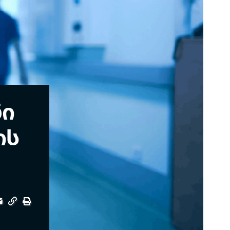
ნი
ის