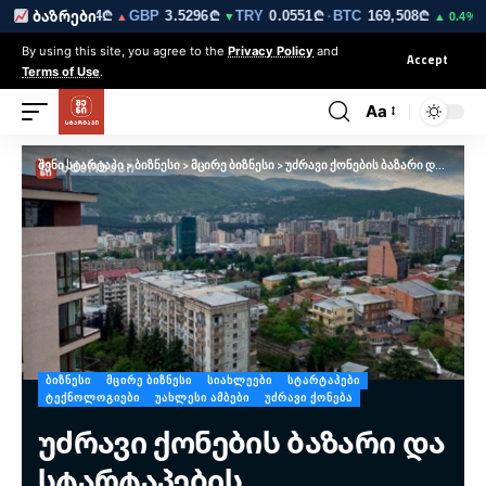
EUR
3.0264₾
GBP
3.5296₾
TRY
0.0551₾
BTC
169,508₾
ET
ბაზრები
▼
▲
▼
·
▲ 0.4%
By using this site, you agree to the
Privacy Policy
and
Accept
Terms of Use
.
Aa
შენი სტარტაპი
>
ბიზნესი
>
მცირე ბიზნესი
>
უძრავი ქონების ბაზარი და სტარტაპების შესაძლებლობები – რა ნიშნავს ბინების გაყიდვების შემცირება მეწარმეებისთვის
ᲑᲘᲖᲜᲔᲡᲘ
ᲛᲪᲘᲠᲔ ᲑᲘᲖᲜᲔᲡᲘ
ᲡᲘᲐᲮᲚᲔᲔᲑᲘ
ᲡᲢᲐᲠᲢᲐᲞᲔᲑᲘ
ᲢᲔᲥᲜᲝᲚᲝᲒᲘᲔᲑᲘ
ᲣᲐᲮᲚᲔᲡᲘ ᲐᲛᲑᲔᲑᲘ
ᲣᲫᲠᲐᲕᲘ ᲥᲝᲜᲔᲑᲐ
უძრავი ქონების ბაზარი და
სტარტაპების