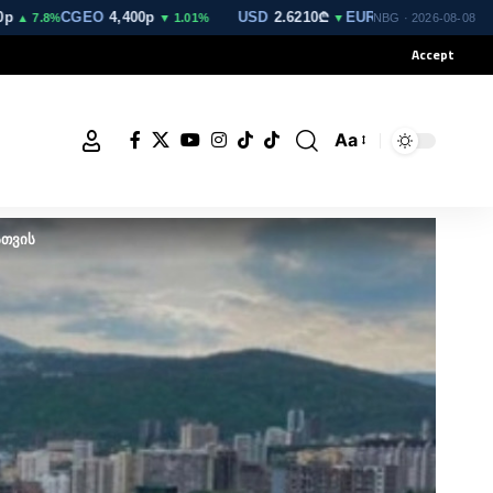
CGEO
4,400p
USD
2.6210₾
EUR
3.0212₾
GBP
3.521
.8%
▼ 1.01%
▼
▼
NBG · 2026-08-08
Accept
Aa
სთვის