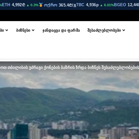
4,992₾
TBC
4,936p
BGEO
12,440p
ოქრო
365.4₾/გ
▲ 0.3%
▲ 6.01%
▲ 7
ᲑᲘ
ᲑᲘᲖᲜᲔᲡᲘ
ᲯᲐᲜᲓᲐᲪᲕᲐ ᲓᲐ ᲤᲐᲠᲛᲐ
ᲨᲔᲡᲐᲫᲚᲔᲑᲚᲝᲑᲔᲑᲘ
ოთ თბილისის უძრავი ქონების ბაზრის ზრდა ბიზნეს შესაძლებლობები