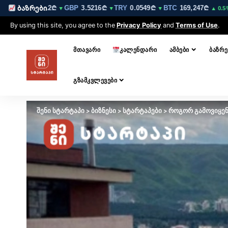
UR
3.0212₾
GBP
3.5216₾
TRY
0.0549₾
BTC
169,247₾
ETH
ბაზრები
▼
▼
▼
▲ 0.5%
By using this site, you agree to the
Privacy Policy
and
Terms of Use
.
ᲛᲗᲐᲕᲐᲠᲘ
ᲙᲐᲚᲔᲜᲓᲐᲠᲘ
ᲐᲛᲑᲔᲑᲘ
ᲑᲐᲖᲠᲔ
ᲒᲖᲐᲛᲙᲕᲚᲔᲕᲔᲑᲘ
შენი სტარტაპი
>
ბიზნესი
>
სტარტაპები
>
როგორ გამოვიყენ