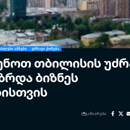
ᲐᲮᲚᲔᲡᲘ ᲐᲛᲑᲔᲑᲘ
ᲣᲫᲠᲐᲕᲘ ᲥᲝᲜᲔᲑᲐ
ენოთ თბილისის უძრ
 ზრდა ბიზნეს
ისთვის
ᲒᲐᲖᲘᲐᲠᲔᲑᲐ