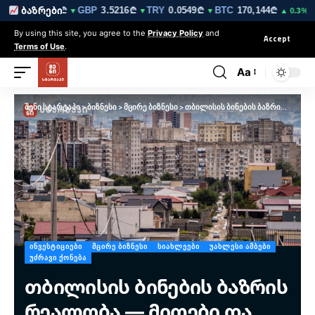
EUR
3.0212₾
GBP
3.5216₾
TRY
0.0549₾
BTC
170,144₾
ET
ბაზრები
▼
▼
▼
▲ 0.3%
By using this site, you agree to the
Privacy Policy
and
Accept
Terms of Use
.
Aa
შენი სტარტაპი
>
ბიზნესი
>
მცირე ბიზნესი
>
თბილისის ბინების ბაზრის რეალობა — მითები და ფაქტები უძრავი ქონების ინვესტიციებზე
ᲘᲜᲕᲔᲡᲢᲘᲪᲘᲔᲑᲘ
ᲛᲪᲘᲠᲔ ᲑᲘᲖᲜᲔᲡᲘ
ᲡᲘᲐᲮᲚᲔᲔᲑᲘ
ᲣᲐᲮᲚᲔᲡᲘ ᲐᲛᲑᲔᲑᲘ
ᲣᲫᲠᲐᲕᲘ ᲥᲝᲜᲔᲑᲐ
თბილისის ბინების ბაზრის
რეალობა — მითები და