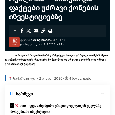
ფაქტები უძრავი ქონების
ინვესტიციებზე
ᲐᲕᲢᲝᲠᲘ:
ᲨᲔᲜᲘ ᲡᲢᲐᲠᲢᲐᲞᲘ
4 MIN READ
ᲒᲐᲜᲐᲮᲚᲓᲐ: ᲘᲕᲜᲘᲡᲘ 2, 2026 8:49 AM
თბილისის ბინების ბაზარზე არსებული მითები და რეალობა მეწარმეთა
და ინვესტორთათვის. რეალური მონაცემები და პრაქტიკული რჩევები უძრავი
ქონების ინვესტიციებზე.
საქართველო · 2 ივნისი 2026 · ⏱ 4 წთ საკითხავი
სარჩევი
მითი: ყველაზე ძვირი უბნები ყოველთვის ყველაზე
მომგებიანი ინვესტიციაა