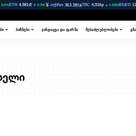
ETH
4,981₾
TBC
4,916p
BGEO
12
ოქრო
363.3₾/გ
0.6%
▼ 0.3%
▲ 5.58%
ᲑᲘ
ᲑᲘᲖᲜᲔᲡᲘ
ᲯᲐᲜᲓᲐᲪᲕᲐ ᲓᲐ ᲤᲐᲠᲛᲐ
ᲨᲔᲡᲐᲫᲚᲔᲑᲚᲝᲑᲔᲑᲘ
ᲒᲖ
სელი