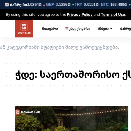
.6223₾
EUR
3.0264₾
GBP
3.5296₾
TRY
0.0551₾
BTC
168,490₾
ბაზრები
▼
▲
▼
·
▼ 
By using this site, you agree to the
Privacy Policy
and
Terms of Use
.
ᲛᲗᲐᲕᲐᲠᲘ
ᲙᲐᲚᲔᲜᲓᲐᲠᲘ
ᲐᲛᲑᲔᲑᲘ
ᲑᲐᲖᲠᲔ
ამ კატეგორიაში სტატიები მალე გამოქვეყნდება.
ჭდე:
საერთაშორისო ქ