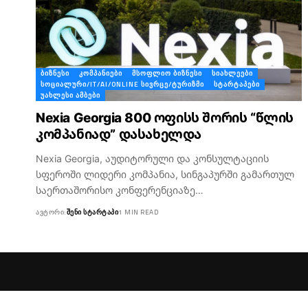
ᲑᲘᲖᲜᲔᲡᲘ
ᲙᲝᲛᲞᲐᲜᲘᲔᲑᲘ
ᲛᲡᲝᲤᲚᲘᲝ ᲑᲘᲖᲜᲔᲡᲘ
ᲡᲘᲐᲮᲚᲔᲔᲑᲘ
ᲡᲝᲪᲘᲐᲚᲣᲠᲘ/IT/AI/ONLINE ᲡᲘᲕᲠᲪᲔ/ᲢᲣᲠᲘᲖᲛᲘ
ᲡᲢᲐᲠᲢᲐᲞᲔᲑᲘ
ᲣᲐᲮᲚᲔᲡᲘ ᲐᲛᲑᲔᲑᲘ
Nexia Georgia 800 ოფისს შორის “წლის
კომპანიად” დასახელდა
Nexia Georgia, აუდიტორული და კონსულტაციის
სფეროში ლიდერი კომპანია, სინგაპურში გამართულ
საერთაშორისო კონფერენციაზე…
ᲐᲕᲢᲝᲠᲘ:
ᲨᲔᲜᲘ ᲡᲢᲐᲠᲢᲐᲞᲘ
1 MIN READ