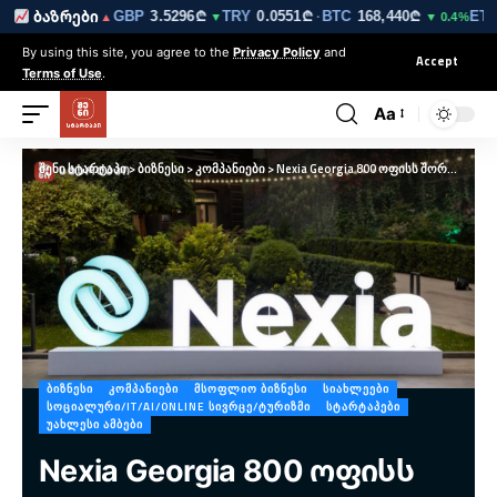
EUR
3.0264₾
GBP
3.5296₾
TRY
0.0551₾
BTC
168,440₾
ETH
ბაზრები
▲
▼
·
▼ 0.4%
By using this site, you agree to the
Privacy Policy
and
Accept
Terms of Use
.
Aa
შენი სტარტაპი
>
ბიზნესი
>
კომპანიები
>
Nexia Georgia 800 ოფისს შორის “წლის კომპანიად” დასახელდა
ᲑᲘᲖᲜᲔᲡᲘ
ᲙᲝᲛᲞᲐᲜᲘᲔᲑᲘ
ᲛᲡᲝᲤᲚᲘᲝ ᲑᲘᲖᲜᲔᲡᲘ
ᲡᲘᲐᲮᲚᲔᲔᲑᲘ
ᲡᲝᲪᲘᲐᲚᲣᲠᲘ/IT/AI/ONLINE ᲡᲘᲕᲠᲪᲔ/ᲢᲣᲠᲘᲖᲛᲘ
ᲡᲢᲐᲠᲢᲐᲞᲔᲑᲘ
ᲣᲐᲮᲚᲔᲡᲘ ᲐᲛᲑᲔᲑᲘ
Nexia Georgia 800 ოფისს