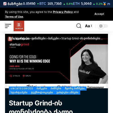
.5216₾
TRY
0.0549₾
BTC
169,736₾
ETH
5,004₾
ბაზრები
ოქ
▼
▼
▲ 0.4%
▲ 0.1%
By using this site, you agree to the
Privacy Policy
and
Accept
Terms of Use
.
Aa
შენი სტარტაპი
>
ფინანსები
>
ბანკები
>
Startup Grind-ის ღონისძიება ქალი მეწარმეებისთვის – Going for the Gold: Why AI is the Winning Edge
UNCATEGORIZED
ᲑᲐᲜᲙᲔᲑᲘ
ᲑᲘᲖᲜᲔᲡᲘ
ᲛᲪᲘᲠᲔ ᲑᲘᲖᲜᲔᲡᲘ
ᲡᲢᲐᲠᲢᲐᲞᲔᲑᲘ
ᲢᲔᲥᲜᲝᲚᲝᲒᲘᲔᲑᲘ
ᲣᲐᲮᲚᲔᲡᲘ ᲐᲛᲑᲔᲑᲘ
Startup Grind-ის
ღონისძიება ქალი