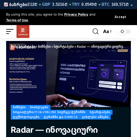
10₾
EUR
3.0212₾
GBP
3.5216₾
TRY
0.0549₾
BTC
169,571₾
ბაზრები
▼
▼
▼
▼
▲ 0.7
By using this site, you agree to the
Privacy Policy
and
Accept
Terms of Use
.
Aa
შენი სტარტაპი
>
ბიზნესი
>
სტარტაპები
>
Radar — ინოვაციური ციფრული პლატფორმა სასტუმროების მენეჯმენტისთვის
ᲑᲘᲖᲜᲔᲡᲘ
ᲡᲘᲐᲮᲚᲔᲔᲑᲘ
ᲡᲝᲪᲘᲐᲚᲣᲠᲘ/IT/AI/ONLINE ᲡᲘᲕᲠᲪᲔ/ᲢᲣᲠᲘᲖᲛᲘ
ᲡᲢᲐᲠᲢᲐᲞᲔᲑᲘ
ᲢᲔᲥᲜᲝᲚᲝᲒᲘᲔᲑᲘ
ᲢᲣᲠᲘᲖᲛᲘ ᲓᲐ HORECA
ᲣᲐᲮᲚᲔᲡᲘ ᲐᲛᲑᲔᲑᲘ
Radar — ინოვაციური