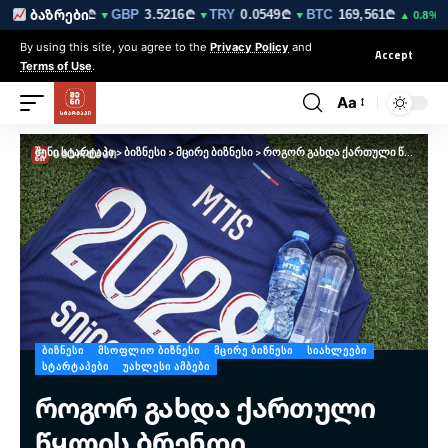
EUR
3.0212₾
GBP
3.5216₾
TRY
0.0549₾
BTC
169,561₾
ET
ბაზრები
▼
▼
▼
▲ 0.8%
By using this site, you agree to the
Privacy Policy
and
Accept
Terms of Use
.
Aa
შენი სტარტაპი
>
ბიზნესი
>
მცირე ბიზნესი
>
როგორ გახდა ქართული წყლის ბრენდი საერთაშორისო საფეხბურთო გიგანტის პარტნიორი
ᲑᲘᲖᲜᲔᲡᲘ
ᲛᲡᲝᲤᲚᲘᲝ ᲑᲘᲖᲜᲔᲡᲘ
ᲛᲪᲘᲠᲔ ᲑᲘᲖᲜᲔᲡᲘ
ᲡᲘᲐᲮᲚᲔᲔᲑᲘ
ᲡᲢᲐᲠᲢᲐᲞᲔᲑᲘ
ᲣᲐᲮᲚᲔᲡᲘ ᲐᲛᲑᲔᲑᲘ
როგორ გახდა ქართული
წყლის ბრენდი