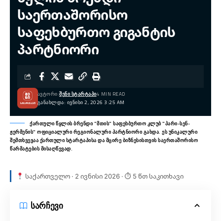
საერთაშორისო
საფეხბურთო გიგანტის
პარტნიორი
ᲐᲕᲢᲝᲠᲘ:
ᲨᲔᲜᲘ ᲡᲢᲐᲠᲢᲐᲞᲘ
4 MIN READ
ᲒᲐᲜᲐᲮᲚᲓᲐ: ᲘᲕᲜᲘᲡᲘ 2, 2026 3:25 AM
ქართული წყლის ბრენდი "მთის" საფეხბურთო კლუბ "პარი-სენ-
ჟერმენის" ოფიციალური რეგიონალური პარტნიორი გახდა. ეს უნიკალური
შემთხვევაა ქართული სტარტაპისა და მცირე ბიზნესისთვის საერთაშორისო
წარმატების მისაღწევად.
საქართველო · 2 ივნისი 2026 · ⏱ 5 წთ საკითხავი
სარჩევი