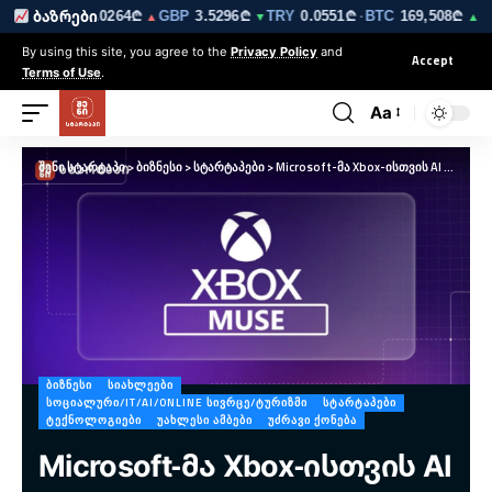
223₾
EUR
3.0264₾
GBP
3.5296₾
TRY
0.0551₾
BTC
169,508₾
ბაზრები
▼
▲
▼
·
▲ 0.
By using this site, you agree to the
Privacy Policy
and
Accept
Terms of Use
.
Aa
შენი სტარტაპი
>
ბიზნესი
>
სტარტაპები
>
Microsoft-მა Xbox-ისთვის AI მოდელი Muse წარმოადგინა
ᲑᲘᲖᲜᲔᲡᲘ
ᲡᲘᲐᲮᲚᲔᲔᲑᲘ
ᲡᲝᲪᲘᲐᲚᲣᲠᲘ/IT/AI/ONLINE ᲡᲘᲕᲠᲪᲔ/ᲢᲣᲠᲘᲖᲛᲘ
ᲡᲢᲐᲠᲢᲐᲞᲔᲑᲘ
ᲢᲔᲥᲜᲝᲚᲝᲒᲘᲔᲑᲘ
ᲣᲐᲮᲚᲔᲡᲘ ᲐᲛᲑᲔᲑᲘ
ᲣᲫᲠᲐᲕᲘ ᲥᲝᲜᲔᲑᲐ
Microsoft-მა Xbox-ისთვის AI