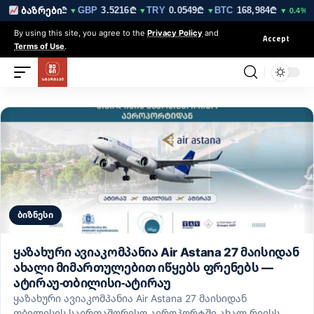
EUR
3.0212₾
GBP
3.5216₾
TRY
0.0549₾
BTC
168,984₾
ET
ბაზრები
▼
▼
▼
▼ 0.4%
By using this site, you agree to the
Privacy Policy
and
Accept
Terms of Use
.
ბიზნესი
ყაზახური ავიაკომპანია Air Astana 27 მაისიდან
ახალი მიმართულებით იწყებს ფრენებს —
ატირაუ-თბილისი-ატირაუ
ყაზახური ავიაკომპანია Air Astana 27 მაისიდან
თბილისის საერთაშორისო აეროპორტში ახალ რეისს