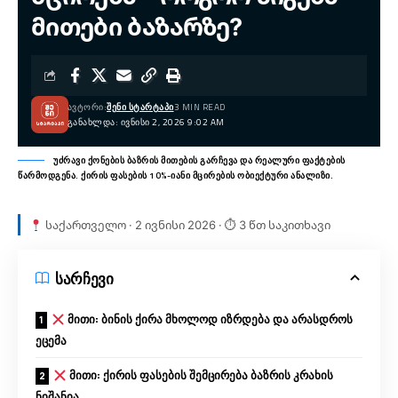
მითები ბაზარზე?
ᲐᲕᲢᲝᲠᲘ:
ᲨᲔᲜᲘ ᲡᲢᲐᲠᲢᲐᲞᲘ
3 MIN READ
ᲒᲐᲜᲐᲮᲚᲓᲐ: ᲘᲕᲜᲘᲡᲘ 2, 2026 9:02 AM
უძრავი ქონების ბაზრის მითების გარჩევა და რეალური ფაქტების
წარმოდგენა. ქირის ფასების 10%-იანი მცირების ობიექტური ანალიზი.
საქართველო · 2 ივნისი 2026 · ⏱ 3 წთ საკითხავი
სარჩევი
მითი: ბინის ქირა მხოლოდ იზრდება და არასდროს
ეცემა
მითი: ქირის ფასების შემცირება ბაზრის კრახის
ნიშანია