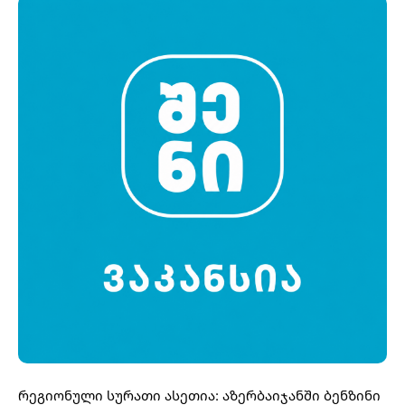
რეგიონული სურათი ასეთია: აზერბაიჯანში ბენზინი