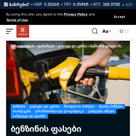
EUR
3.0212₾
GBP
3.5216₾
TRY
0.0549₾
BTC
169,972₾
ET
ბაზრები
▼
▼
▼
▲ 0.1%
By using this site, you agree to the
Privacy Policy
and
Accept
Terms of Use
.
Aa
შენი სტარტაპი
>
ფინანსები
>
ვალუტა და კურსი
>
ბენზინის ფასები მსოფლიოში – საქართველო 124 ქვეყანას შორის 81-ე ადგილზე
ᲑᲘᲖᲜᲔᲡᲘ
ᲕᲐᲚᲣᲢᲐ ᲓᲐ ᲙᲣᲠᲡᲘ
ᲛᲡᲝᲤᲚᲘᲝ ᲑᲘᲖᲜᲔᲡᲘ
ᲛᲪᲘᲠᲔ ᲑᲘᲖᲜᲔᲡᲘ
ᲡᲘᲐᲮᲚᲔᲔᲑᲘ
ᲢᲠᲐᲜᲡᲞᲝᲠᲢᲘ ᲓᲐ ᲚᲝᲒᲘᲡᲢᲘᲙᲐ
ᲣᲐᲮᲚᲔᲡᲘ ᲐᲛᲑᲔᲑᲘ
ᲯᲐᲜᲓᲐᲪᲕᲐ ᲓᲐ ᲤᲐᲠᲛᲐ
ბენზინის ფასები