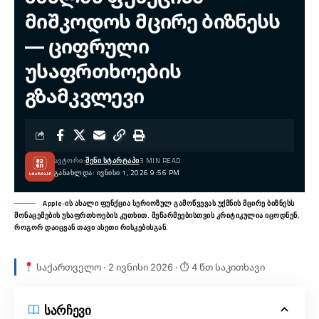
მიშკოდოს მცირე ბიზნესს
— ციფრული
უსაფრთხოების
გზამკვლევი
ᲐᲕᲢᲝᲠᲘ:
ᲨᲔᲜᲘ ᲡᲢᲐᲠᲢᲐᲞᲘ
3 MIN READ
ᲒᲐᲜᲐᲮᲚᲓᲐ: ᲘᲕᲜᲘᲡᲘ 1, 2026 9:56 PM
Apple-ის ახალი ფუნქცია სერიოზულ გამოწვევას უქმნის მცირე ბიზნესს
მონაცემების უსაფრთხოების კუთხით. მეწარმეებისთვის კრიტიკულია იცოდნენ,
როგორ დაიცვან თავი ასეთი რისკებისგან.
საქართველო · 2 ივნისი 2026 · ⏱ 4 წთ საკითხავი
სარჩევი