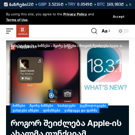
₾
EUR
3.0212₾
GBP
3.5216₾
TRY
0.0549₾
BTC
169,983₾
ბაზრები
▼
▼
▼
▼
▲ 0.4%
By using this site, you agree to the
Privacy Policy
and
Accept
Terms of Use
.
Aa
შენი სტარტაპი
>
ბიზნესი
>
მცირე ბიზნესი
>
როგორ შეიძლება Apple-ის ახალმა ფუნქციამ მიშკოდოს მცირე ბიზნესს — ციფრული უსაფრთხოების გზამკვლევი
ᲑᲘᲖᲜᲔᲡᲘ
ᲛᲪᲘᲠᲔ ᲑᲘᲖᲜᲔᲡᲘ
ᲡᲘᲐᲮᲚᲔᲔᲑᲘ
ᲢᲔᲥᲜᲝᲚᲝᲒᲘᲔᲑᲘ
ᲣᲐᲮᲚᲔᲡᲘ ᲐᲛᲑᲔᲑᲘ
ᲤᲘᲜᲐᲜᲡᲔᲑᲘ
ᲯᲐᲜᲓᲐᲪᲕᲐ ᲓᲐ ᲤᲐᲠᲛᲐ
როგორ შეიძლება Apple-ის
ახალმა ფუნქციამ