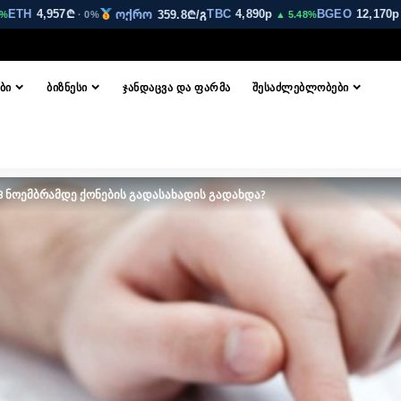
H
4,957₾
TBC
4,890p
BGEO
12,170p
ოქრო
359.8₾/გ
· 0%
▲ 5.48%
▲ 3.
ᲑᲘ
ᲑᲘᲖᲜᲔᲡᲘ
ᲯᲐᲜᲓᲐᲪᲕᲐ ᲓᲐ ᲤᲐᲠᲛᲐ
ᲨᲔᲡᲐᲫᲚᲔᲑᲚᲝᲑᲔᲑᲘ
18 ნოემბრამდე ქონების გადასახადის გადახდა?