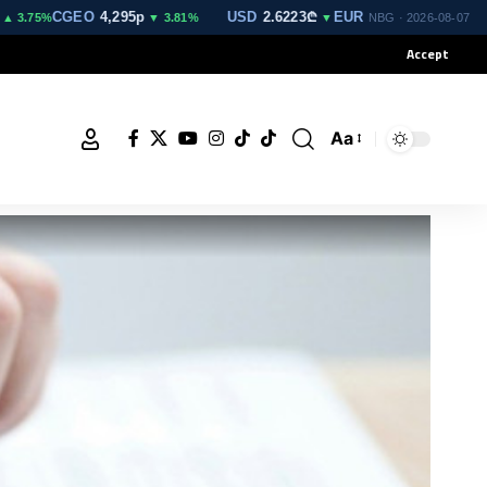
CGEO
4,295p
USD
2.6223₾
EUR
3.0264₾
GBP
3.529
75%
▼ 3.81%
▼
▲
NBG · 2026-08-07
Accept
Aa