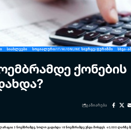
ᲑᲘ
ᲡᲘᲐᲮᲚᲔᲔᲑᲘ
ᲡᲝᲪᲘᲐᲚᲣᲠᲘ/IT/AI/ONLINE ᲡᲘᲕᲠᲪᲔ/ᲢᲣᲠᲘᲖᲛᲘ
ᲡᲮᲕᲐ-Ა
ნოემბრამდე ქონების
დახდა?
ᲒᲐᲖᲘᲐᲠᲔᲑᲐ
კლარაცია 3 ნოემბრამდე, ხოლო გადახდა 18 ნოემბრამდე უნდა მოხდეს. 40,000 ლარზე მ