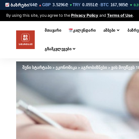
EUR
3.0264₾
GBP
3.5296₾
TRY
0.0551₾
BTC
167,985₾
ET
ბაზრები
▼
▲
▼
·
▼ 0.3%
By using this site, you agree to the
Privacy Policy
and
Terms of Use
.
ᲛᲗᲐᲕᲐᲠᲘ
ᲙᲐᲚᲔᲜᲓᲐᲠᲘ
ᲐᲛᲑᲔᲑᲘ
ᲑᲐᲖᲠᲔ
ᲒᲖᲐᲛᲙᲕᲚᲔᲕᲔᲑᲘ
შენი სტარტაპი
>
ეკონომიკა
>
აგრობიზნესი
>
ვის მოუწევს 