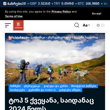
₾
EUR
3.0212₾
GBP
3.5216₾
TRY
0.0549₾
BTC
168,988₾
E
ბაზრები
▼
▼
▼
▼
▼ 0.4%
By using this site, you agree to the
Privacy Policy
and
Accept
Terms of Use
.
Aa
შენი სტარტაპი
>
ეკონომიკა
>
ენერგეტიკა
>
ტოპ 5 ქვეყანა, საიდანაც 2024 წელს საქართველოში ყველაზე მეტი ვიზიტორი ჩამოვიდა
ᲑᲘᲖᲜᲔᲡᲘ
ᲔᲜᲔᲠᲒᲔᲢᲘᲙᲐ
ᲕᲐᲚᲣᲢᲐ ᲓᲐ ᲙᲣᲠᲡᲘ
ᲛᲡᲝᲤᲚᲘᲝ ᲑᲘᲖᲜᲔᲡᲘ
ᲡᲘᲐᲮᲚᲔᲔᲑᲘ
ᲢᲣᲠᲘᲖᲛᲘ ᲓᲐ HORECA
ᲣᲐᲮᲚᲔᲡᲘ ᲐᲛᲑᲔᲑᲘ
ტოპ 5 ქვეყანა, საიდანაც
2024 წელს