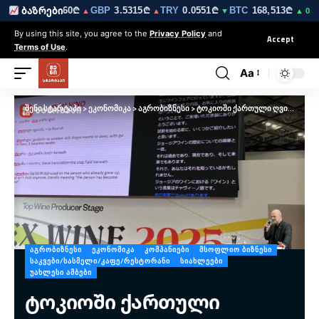
9₾
EUR
3.0260₾
GBP
3.5315₾
TRY
0.0551₾
BTC
168,513₾
ბაზრები
▼
▲
▲
▼
▲ 0.1%
By using this site, you agree to the
Privacy Policy
and
Accept
Terms of Use
.
Aa
შენი სტარტაპი
>
ეკონომიკა
>
აგრობიზნესი
>
ტოკიოში ქართული ღვინის დეგუსტაცია საერთაშორისო გამოფენის „Foodex Japan 2025-ის” ფარგლებში გაიმართა
ᲐᲒᲠᲝᲑᲘᲖᲜᲔᲡᲘ
ᲔᲙᲝᲜᲝᲛᲘᲙᲐ
ᲙᲝᲛᲞᲐᲜᲘᲔᲑᲘ
ᲛᲡᲝᲤᲚᲘᲝ ᲑᲘᲖᲜᲔᲡᲘ
ᲡᲐᲙᲕᲔᲑᲘ/ᲡᲐᲡᲛᲔᲚᲘ/ᲙᲐᲤᲔ/ᲠᲔᲡᲢᲝᲠᲐᲜᲘ
ᲡᲘᲐᲮᲚᲔᲔᲑᲘ
ᲣᲐᲮᲚᲔᲡᲘ ᲐᲛᲑᲔᲑᲘ
ტოკიოში ქართული