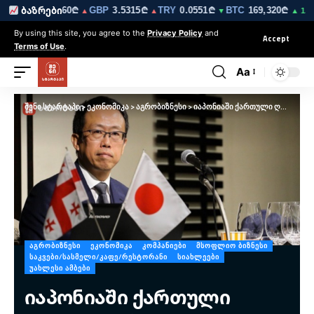
₾
EUR
3.0260₾
GBP
3.5315₾
TRY
0.0551₾
BTC
169,320₾
ბაზრები
▼
▲
▲
▼
▲ 1.4%
By using this site, you agree to the
Privacy Policy
and
Accept
Terms of Use
.
Aa
შენი სტარტაპი
>
ეკონომიკა
>
აგრობიზნესი
>
იაპონიაში ქართული ღვინის მარკეტინგულ კამპანიას ღვინის მაგისტრი კენიჩი ოჰაში გაუძღვება
ᲐᲒᲠᲝᲑᲘᲖᲜᲔᲡᲘ
ᲔᲙᲝᲜᲝᲛᲘᲙᲐ
ᲙᲝᲛᲞᲐᲜᲘᲔᲑᲘ
ᲛᲡᲝᲤᲚᲘᲝ ᲑᲘᲖᲜᲔᲡᲘ
ᲡᲐᲙᲕᲔᲑᲘ/ᲡᲐᲡᲛᲔᲚᲘ/ᲙᲐᲤᲔ/ᲠᲔᲡᲢᲝᲠᲐᲜᲘ
ᲡᲘᲐᲮᲚᲔᲔᲑᲘ
ᲣᲐᲮᲚᲔᲡᲘ ᲐᲛᲑᲔᲑᲘ
იაპონიაში ქართული