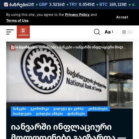
₾
EUR
3.0212₾
GBP
3.5216₾
TRY
0.0549₾
BTC
169,119₾
ბაზრები
▼
▼
▼
▼
▼ 0.3%
By using this site, you agree to the
Privacy Policy
and
Accept
Terms of Use
.
Aa
შენი სტარტაპი
>
ფინანსები
>
ბანკები
>
იანვარში ინფლაციური მოლოდინები გაიზარდა — საქართველოს ეროვნული ბანკი
ᲑᲐᲜᲙᲔᲑᲘ
ᲔᲙᲝᲜᲝᲛᲘᲙᲐ
ᲕᲐᲚᲣᲢᲐ ᲓᲐ ᲙᲣᲠᲡᲘ
ᲙᲝᲛᲞᲐᲜᲘᲔᲑᲘ
ᲡᲘᲐᲮᲚᲔᲔᲑᲘ
ᲣᲐᲮᲚᲔᲡᲘ ᲐᲛᲑᲔᲑᲘ
ᲤᲘᲜᲐᲜᲡᲔᲑᲘ
იანვარში ინფლაციური
მოლოდინები გაიზარდა —