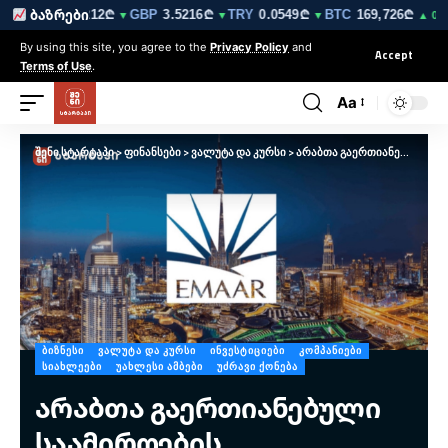
₾
EUR
3.0212₾
GBP
3.5216₾
TRY
0.0549₾
BTC
169,726₾
ბაზრები
▼
▼
▼
▼
▲ 0.2%
By using this site, you agree to the
Privacy Policy
and
Accept
Terms of Use
.
Aa
შენი სტარტაპი
>
ფინანსები
>
ვალუტა და კურსი
>
არაბთა გაერთიანებული საამიროების დეველოპერი EMAAR საქართველოში 6 მილიარდი აშშ დოლარის ინვესტიციას გეგმავს
ᲑᲘᲖᲜᲔᲡᲘ
ᲕᲐᲚᲣᲢᲐ ᲓᲐ ᲙᲣᲠᲡᲘ
ᲘᲜᲕᲔᲡᲢᲘᲪᲘᲔᲑᲘ
ᲙᲝᲛᲞᲐᲜᲘᲔᲑᲘ
ᲡᲘᲐᲮᲚᲔᲔᲑᲘ
ᲣᲐᲮᲚᲔᲡᲘ ᲐᲛᲑᲔᲑᲘ
ᲣᲫᲠᲐᲕᲘ ᲥᲝᲜᲔᲑᲐ
არაბთა გაერთიანებული
საამიროების