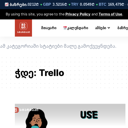
6210₾
EUR
3.0212₾
GBP
3.5216₾
TRY
0.0549₾
BTC
169,479₾
ბაზრები
▼
▼
▼
▼
· 
By using this site, you agree to the
Privacy Policy
and
Terms of Use
.
ᲛᲗᲐᲕᲐᲠᲘ
ᲙᲐᲚᲔᲜᲓᲐᲠᲘ
ᲐᲛᲑᲔᲑᲘ
ᲑᲐᲖᲠᲔ
ამ კატეგორიაში სტატიები მალე გამოქვეყნდება.
ჭდე:
Trello