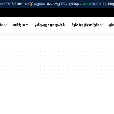
ETH
5,010₾
TBC
4,936p
BGEO
12,440
ოქრო
366.0₾/გ
0%
· 0%
▲ 6.01%
ᲑᲘ
ᲑᲘᲖᲜᲔᲡᲘ
ᲯᲐᲜᲓᲐᲪᲕᲐ ᲓᲐ ᲤᲐᲠᲛᲐ
ᲨᲔᲡᲐᲫᲚᲔᲑᲚᲝᲑᲔᲑᲘ
ᲒᲖ