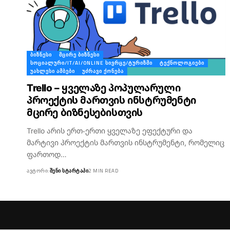
ᲑᲘᲖᲜᲔᲡᲘ
ᲛᲪᲘᲠᲔ ᲑᲘᲖᲜᲔᲡᲘ
ᲡᲝᲪᲘᲐᲚᲣᲠᲘ/IT/AI/ONLINE ᲡᲘᲕᲠᲪᲔ/ᲢᲣᲠᲘᲖᲛᲘ
ᲢᲔᲥᲜᲝᲚᲝᲒᲘᲔᲑᲘ
ᲣᲐᲮᲚᲔᲡᲘ ᲐᲛᲑᲔᲑᲘ
ᲣᲫᲠᲐᲕᲘ ᲥᲝᲜᲔᲑᲐ
Trello – ყველაზე პოპულარული
პროექტის მართვის ინსტრუმენტი
მცირე ბიზნესებისთვის
Trello არის ერთ-ერთი ყველაზე ეფექტური და
მარტივი პროექტის მართვის ინსტრუმენტი, რომელიც
ფართოდ…
ᲐᲕᲢᲝᲠᲘ:
ᲨᲔᲜᲘ ᲡᲢᲐᲠᲢᲐᲞᲘ
2 MIN READ