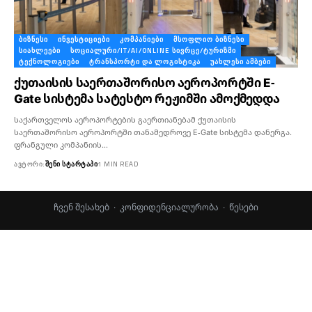
ᲑᲘᲖᲜᲔᲡᲘ
ᲘᲜᲕᲔᲡᲢᲘᲪᲘᲔᲑᲘ
ᲙᲝᲛᲞᲐᲜᲘᲔᲑᲘ
ᲛᲡᲝᲤᲚᲘᲝ ᲑᲘᲖᲜᲔᲡᲘ
ᲡᲘᲐᲮᲚᲔᲔᲑᲘ
ᲡᲝᲪᲘᲐᲚᲣᲠᲘ/IT/AI/ONLINE ᲡᲘᲕᲠᲪᲔ/ᲢᲣᲠᲘᲖᲛᲘ
ᲢᲔᲥᲜᲝᲚᲝᲒᲘᲔᲑᲘ
ᲢᲠᲐᲜᲡᲞᲝᲠᲢᲘ ᲓᲐ ᲚᲝᲒᲘᲡᲢᲘᲙᲐ
ᲣᲐᲮᲚᲔᲡᲘ ᲐᲛᲑᲔᲑᲘ
ქუთაისის საერთაშორისო აეროპორტში E-
Gate სისტემა სატესტო რეჟიმში ამოქმედდა
საქართველოს აეროპორტების გაერთიანებამ ქუთაისის
საერთაშორისო აეროპორტში თანამედროვე E-Gate სისტემა დანერგა.
ფრანგული კომპანიის…
ᲐᲕᲢᲝᲠᲘ:
ᲨᲔᲜᲘ ᲡᲢᲐᲠᲢᲐᲞᲘ
1 MIN READ
ჩვენ შესახებ
·
კონფიდენციალურობა
·
წესები