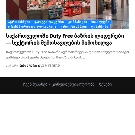
ᲐᲒᲠᲝᲑᲘᲖᲜᲔᲡᲘ
ᲕᲐᲚᲣᲢᲐ ᲓᲐ ᲙᲣᲠᲡᲘ
ᲙᲝᲛᲞᲐᲜᲘᲔᲑᲘ
ᲡᲘᲐᲮᲚᲔᲔᲑᲘ
ᲢᲠᲐᲜᲡᲞᲝᲠᲢᲘ ᲓᲐ ᲚᲝᲒᲘᲡᲢᲘᲙᲐ
ᲣᲐᲮᲚᲔᲡᲘ ᲐᲛᲑᲔᲑᲘ
ᲤᲘᲜᲐᲜᲡᲔᲑᲘ
საქართველოში Duty Free ბაზრის ლიდერები
— სექტორის შემოსავლების მიმოხილვა
საქართველოს Duty Free ბაზარი აეროპორტებსა და სახმელეთო საბაჟო
გამშვებ პუნქტებში მდებარე მაღაზიებისგან…
ᲐᲕᲢᲝᲠᲘ:
ᲨᲔᲜᲘ ᲡᲢᲐᲠᲢᲐᲞᲘ
2 MIN READ
ჩვენ შესახებ
·
კონფიდენციალურობა
·
წესები