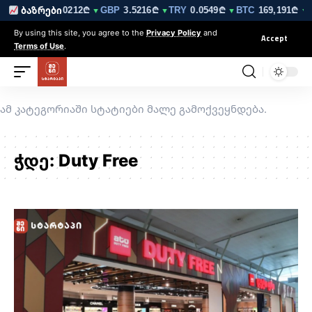
210₾
EUR
3.0212₾
GBP
3.5216₾
TRY
0.0549₾
BTC
169,191₾
ბაზრები
▼
▼
▼
▼
▼ 
By using this site, you agree to the
Privacy Policy
and
Accept
Terms of Use
.
ამ კატეგორიაში სტატიები მალე გამოქვეყნდება.
ჭდე:
Duty Free