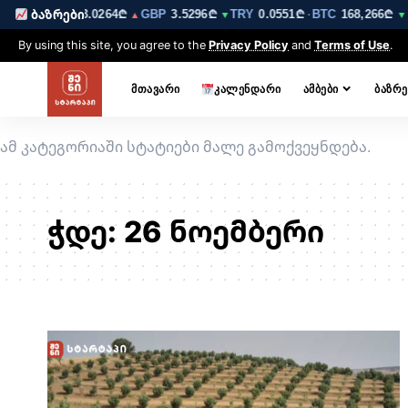
6223₾
EUR
3.0264₾
GBP
3.5296₾
TRY
0.0551₾
BTC
168,266₾
ბაზრები
▼
▲
▼
·
▼ 
By using this site, you agree to the
Privacy Policy
and
Terms of Use
.
ᲛᲗᲐᲕᲐᲠᲘ
ᲙᲐᲚᲔᲜᲓᲐᲠᲘ
ᲐᲛᲑᲔᲑᲘ
ᲑᲐᲖᲠᲔ
ამ კატეგორიაში სტატიები მალე გამოქვეყნდება.
ჭდე:
26 ნოემბერი