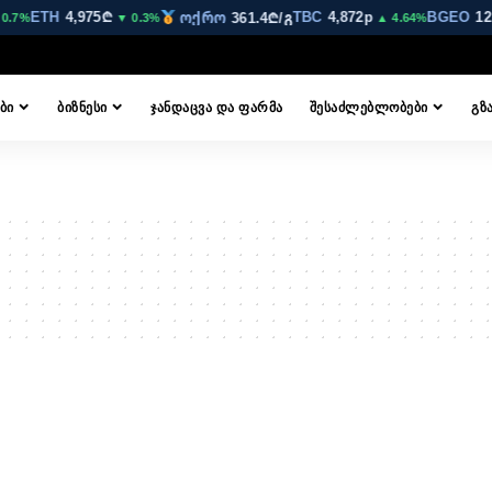
ETH
4,975₾
TBC
4,872p
BGEO
12,
ოქრო
361.4₾/გ
0.7%
▼ 0.3%
▲ 4.64%
ᲑᲘ
ᲑᲘᲖᲜᲔᲡᲘ
ᲯᲐᲜᲓᲐᲪᲕᲐ ᲓᲐ ᲤᲐᲠᲛᲐ
ᲨᲔᲡᲐᲫᲚᲔᲑᲚᲝᲑᲔᲑᲘ
ᲒᲖ