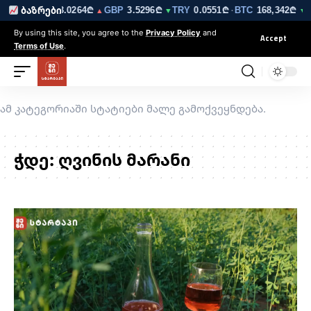
6223₾
EUR
3.0264₾
GBP
3.5296₾
TRY
0.0551₾
BTC
168,342₾
ბაზრები
▼
▲
▼
·
▼ 0
By using this site, you agree to the
Privacy Policy
and
Accept
Terms of Use
.
ამ კატეგორიაში სტატიები მალე გამოქვეყნდება.
ჭდე:
ღვინის მარანი