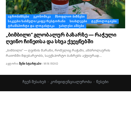
ᲐᲒᲠᲝᲑᲘᲖᲜᲔᲡᲘ
ᲔᲙᲝᲜᲝᲛᲘᲙᲐ
ᲛᲡᲝᲤᲚᲘᲝ ᲑᲘᲖᲜᲔᲡᲘ
ᲡᲐᲙᲕᲔᲑᲘ/ᲡᲐᲡᲛᲔᲚᲘ/ᲙᲐᲤᲔ/ᲠᲔᲡᲢᲝᲠᲐᲜᲘ
ᲡᲘᲐᲮᲚᲔᲔᲑᲘ
ᲢᲔᲥᲜᲝᲚᲝᲒᲘᲔᲑᲘ
ᲢᲠᲐᲜᲡᲞᲝᲠᲢᲘ ᲓᲐ ᲚᲝᲒᲘᲡᲢᲘᲙᲐ
ᲣᲐᲮᲚᲔᲡᲘ ᲐᲛᲑᲔᲑᲘ
„ბიმბილი“ გლობალურ ბაზარზე — რაჭული
ღვინო ჩინეთსა და სხვა ქვეყნებში
„ბიმბილი“ — ღვინის მარანი, რომელიც რაჭაში, ამბროლაურის
რაიონში მდებარეობს, საექსპორტო ბაზრებს აქტიურად…
ᲐᲕᲢᲝᲠᲘ:
ᲨᲔᲜᲘ ᲡᲢᲐᲠᲢᲐᲞᲘ
1 MIN READ
ჩვენ შესახებ
·
კონფიდენციალურობა
·
წესები