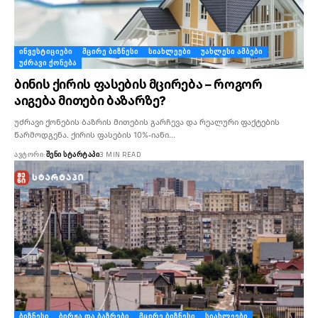
ᲘᲜᲕᲔᲡᲢᲘᲪᲘᲔᲑᲘ
ᲛᲪᲘᲠᲔ ᲑᲘᲖᲜᲔᲡᲘ
ᲡᲘᲐᲮᲚᲔᲔᲑᲘ
ᲣᲐᲮᲚᲔᲡᲘ ᲐᲛᲑᲔᲑᲘ
ᲣᲫᲠᲐᲕᲘ ᲥᲝᲜᲔᲑᲐ
ბინის ქირის ფასების მცირება – როგორ
აიგება მითები ბაზარზე?
უძრავი ქონების ბაზრის მითების გარჩევა და რეალური ფაქტების
წარმოდგენა. ქირის ფასების 10%-იანი…
ᲐᲕᲢᲝᲠᲘ:
ᲨᲔᲜᲘ ᲡᲢᲐᲠᲢᲐᲞᲘ
3 MIN READ
ᲑᲘᲖᲜᲔᲡᲘ
ᲑᲘᲠᲟᲐ ᲓᲐ ᲑᲐᲖᲠᲔᲑᲘ
ᲛᲪᲘᲠᲔ ᲑᲘᲖᲜᲔᲡᲘ
ᲡᲘᲐᲮᲚᲔᲔᲑᲘ