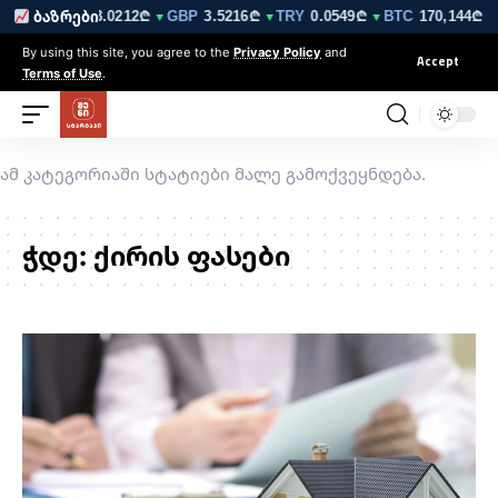
6210₾
EUR
3.0212₾
GBP
3.5216₾
TRY
0.0549₾
BTC
170,144₾
ბაზრები
▼
▼
▼
▼
▲ 
By using this site, you agree to the
Privacy Policy
and
Accept
Terms of Use
.
ამ კატეგორიაში სტატიები მალე გამოქვეყნდება.
ჭდე:
ქირის ფასები