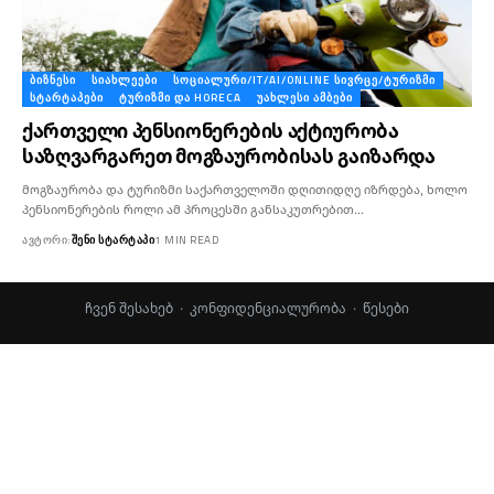
ᲑᲘᲖᲜᲔᲡᲘ
ᲡᲘᲐᲮᲚᲔᲔᲑᲘ
ᲡᲝᲪᲘᲐᲚᲣᲠᲘ/IT/AI/ONLINE ᲡᲘᲕᲠᲪᲔ/ᲢᲣᲠᲘᲖᲛᲘ
ᲡᲢᲐᲠᲢᲐᲞᲔᲑᲘ
ᲢᲣᲠᲘᲖᲛᲘ ᲓᲐ HORECA
ᲣᲐᲮᲚᲔᲡᲘ ᲐᲛᲑᲔᲑᲘ
ქართველი პენსიონერების აქტიურობა
საზღვარგარეთ მოგზაურობისას გაიზარდა
მოგზაურობა და ტურიზმი საქართველოში დღითიდღე იზრდება, ხოლო
პენსიონერების როლი ამ პროცესში განსაკუთრებით…
ᲐᲕᲢᲝᲠᲘ:
ᲨᲔᲜᲘ ᲡᲢᲐᲠᲢᲐᲞᲘ
1 MIN READ
ჩვენ შესახებ
·
კონფიდენციალურობა
·
წესები