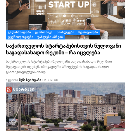
ᲒᲐᲓᲐᲡᲐᲮᲐᲓᲔᲑᲘ
ᲔᲙᲝᲜᲝᲛᲘᲙᲐ
ᲡᲘᲐᲮᲚᲔᲔᲑᲘ
ᲡᲢᲐᲠᲢᲐᲞᲔᲑᲘ
ᲢᲔᲥᲜᲝᲚᲝᲒᲘᲔᲑᲘ
ᲣᲐᲮᲚᲔᲡᲘ ᲐᲛᲑᲔᲑᲘ
საქართველოს სტარტაპებისთვის ნულოვანი
საგადასახადო რეჟიმი – რა იცვლება
საქართველოს სტარტაპები ნულოვანი საგადასახადო რეჟიმით
შეღავათებს იღებენ. ინოვაციური პროექტების საგადასახადო
განთავისუფლება ახალ…
ᲐᲕᲢᲝᲠᲘ:
ᲨᲔᲜᲘ ᲡᲢᲐᲠᲢᲐᲞᲘ
3 MIN READ