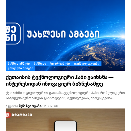
ᲑᲘᲖᲜᲔᲡ ᲐᲛᲑᲔᲑᲘ
ᲑᲘᲖᲜᲔᲡᲘ
ᲡᲢᲐᲠᲢᲐᲞᲔᲑᲘ
ᲢᲔᲥᲜᲝᲚᲝᲒᲘᲔᲑᲘ
ᲣᲐᲮᲚᲔᲡᲘ ᲐᲛᲑᲔᲑᲘ
ქუთაისის ტექნოლოგიური ჰაბი გაიხსნა —
ინტერესიდან ინოვაციურ ბიზნესამდე
ქუთაისში ოფიციალურად გაიხსნა ტექნოლოგიური ჰაბი, რომელიც ერთ
სივრცეში აერთიანებს განათლებას, მეცნიერებას, ინოვაციებსა…
ᲐᲕᲢᲝᲠᲘ:
ᲨᲔᲜᲘ ᲡᲢᲐᲠᲢᲐᲞᲘ
7 MIN READ