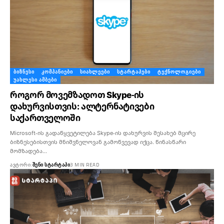
ᲑᲘᲖᲜᲔᲡᲘ
ᲙᲝᲛᲞᲐᲜᲘᲔᲑᲘ
ᲡᲘᲐᲮᲚᲔᲔᲑᲘ
ᲡᲢᲐᲠᲢᲐᲞᲔᲑᲘ
ᲢᲔᲥᲜᲝᲚᲝᲒᲘᲔᲑᲘ
ᲣᲐᲮᲚᲔᲡᲘ ᲐᲛᲑᲔᲑᲘ
როგორ მოვემზადოთ Skype-ის
დახურვისთვის: ალტერნატივები
საქართველოში
Microsoft-ის გადაწყვეტილება Skype-ის დახურვის შესახებ მცირე
ბიზნესებისთვის მნიშვნელოვან გამოწვევად იქცა. წინასწარი
მომზადება…
ᲐᲕᲢᲝᲠᲘ:
ᲨᲔᲜᲘ ᲡᲢᲐᲠᲢᲐᲞᲘ
3 MIN READ