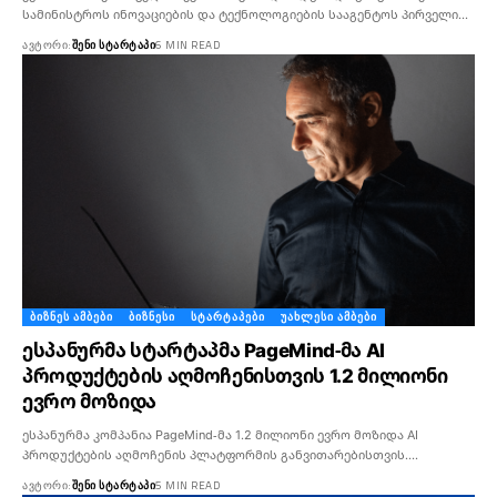
სამინისტროს ინოვაციების და ტექნოლოგიების სააგენტოს პირველი…
ᲐᲕᲢᲝᲠᲘ:
ᲨᲔᲜᲘ ᲡᲢᲐᲠᲢᲐᲞᲘ
6 MIN READ
ᲑᲘᲖᲜᲔᲡ ᲐᲛᲑᲔᲑᲘ
ᲑᲘᲖᲜᲔᲡᲘ
ᲡᲢᲐᲠᲢᲐᲞᲔᲑᲘ
ᲣᲐᲮᲚᲔᲡᲘ ᲐᲛᲑᲔᲑᲘ
ესპანურმა სტარტაპმა PageMind-მა AI
პროდუქტების აღმოჩენისთვის 1.2 მილიონი
ევრო მოზიდა
ესპანურმა კომპანია PageMind-მა 1.2 მილიონი ევრო მოზიდა AI
პროდუქტების აღმოჩენის პლატფორმის განვითარებისთვის.…
ᲐᲕᲢᲝᲠᲘ:
ᲨᲔᲜᲘ ᲡᲢᲐᲠᲢᲐᲞᲘ
5 MIN READ