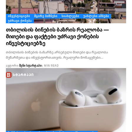
ᲘᲜᲕᲔᲡᲢᲘᲪᲘᲔᲑᲘ
ᲛᲪᲘᲠᲔ ᲑᲘᲖᲜᲔᲡᲘ
ᲡᲘᲐᲮᲚᲔᲔᲑᲘ
ᲣᲐᲮᲚᲔᲡᲘ ᲐᲛᲑᲔᲑᲘ
ᲣᲫᲠᲐᲕᲘ ᲥᲝᲜᲔᲑᲐ
თბილისის ბინების ბაზრის რეალობა —
მითები და ფაქტები უძრავი ქონების
ინვესტიციებზე
თბილისის ბინების ბაზარზე არსებული მითები და რეალობა
მეწარმეთა და ინვესტორთათვის. რეალური მონაცემები…
ᲐᲕᲢᲝᲠᲘ:
ᲨᲔᲜᲘ ᲡᲢᲐᲠᲢᲐᲞᲘ
4 MIN READ