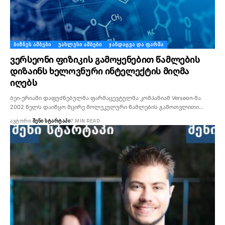
ᲑᲘᲖᲜᲔᲡ ᲐᲛᲑᲔᲑᲘ
ᲣᲐᲮᲚᲔᲡᲘ ᲐᲛᲑᲔᲑᲘ
ᲯᲐᲜᲓᲐᲪᲕᲐ ᲓᲐ ᲤᲐᲠᲛᲐ
ვერსეონი ფიზიკის გამოყენებით წამლების
დიზაინს ხელოვნური ინტელექტის მიღმა
იღებს
ბეი-ერიაში დაფუძნებულმა ფარმაცევტულმა კომპანიამ Verseon-მა
2002 წელს დაიწყო მცირე მოლეკულური წამლების გამოთვლითი…
ᲐᲕᲢᲝᲠᲘ:
ᲨᲔᲜᲘ ᲡᲢᲐᲠᲢᲐᲞᲘ
7 MIN READ