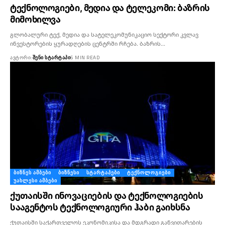
ტექნოლოგიები, მედია და ტელეკომი: ბაზრის
მიმოხილვა
გლობალური ტექ, მედია და სატელეკომუნიკაციო სექტორი კვლავ
ინვესტორების ყურადღების ცენტრში რჩება. ბაზრის…
ᲐᲕᲢᲝᲠᲘ:
ᲨᲔᲜᲘ ᲡᲢᲐᲠᲢᲐᲞᲘ
6 MIN READ
ᲑᲘᲖᲜᲔᲡ ᲐᲛᲑᲔᲑᲘ
ᲑᲘᲖᲜᲔᲡᲘ
ᲡᲢᲐᲠᲢᲐᲞᲔᲑᲘ
ᲢᲔᲥᲜᲝᲚᲝᲒᲘᲔᲑᲘ
ᲣᲐᲮᲚᲔᲡᲘ ᲐᲛᲑᲔᲑᲘ
ქუთაისში ინოვაციების და ტექნოლოგიების
სააგენტოს ტექნოლოგიური ჰაბი გაიხსნა
ქუთაისში საქართველოს ეკონომიკისა და მდგრადი განვითარების