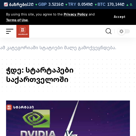
0₾
EUR
3.0212₾
GBP
3.5216₾
TRY
0.0549₾
BTC
170,144₾
ბაზრები
▼
▼
▼
▼
▲ 0.3
By using this site, you agree to the
Privacy Policy
and
Accept
Terms of Use
.
ამ კატეგორიაში სტატიები მალე გამოქვეყნდება.
ჭდე:
სტარტაპები
საქართველოში