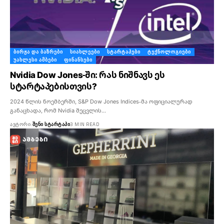
ᲑᲘᲠᲟᲐ ᲓᲐ ᲑᲐᲖᲠᲔᲑᲘ
ᲡᲘᲐᲮᲚᲔᲔᲑᲘ
ᲡᲢᲐᲠᲢᲐᲞᲔᲑᲘ
ᲢᲔᲥᲜᲝᲚᲝᲒᲘᲔᲑᲘ
ᲣᲐᲮᲚᲔᲡᲘ ᲐᲛᲑᲔᲑᲘ
ᲤᲘᲜᲐᲜᲡᲔᲑᲘ
Nvidia Dow Jones-ში: რას ნიშნავს ეს
სტარტაპებისთვის?
2024 წლის ნოემბერში, S&P Dow Jones Indices-მა ოფიციალურად
განაცხადა, რომ Nvidia შეცვლის…
ᲐᲕᲢᲝᲠᲘ:
ᲨᲔᲜᲘ ᲡᲢᲐᲠᲢᲐᲞᲘ
3 MIN READ