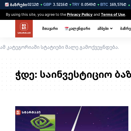
6210₾
EUR
3.0212₾
GBP
3.5216₾
TRY
0.0549₾
BTC
169,576₾
ბაზრები
▼
▼
▼
▼
▲ 
By using this site, you agree to the
Privacy Policy
and
Terms of Use
.
ᲛᲗᲐᲕᲐᲠᲘ
ᲙᲐᲚᲔᲜᲓᲐᲠᲘ
ᲐᲛᲑᲔᲑᲘ
ᲑᲐᲖᲠᲔ
ამ კატეგორიაში სტატიები მალე გამოქვეყნდება.
ჭდე:
საინვესტიციო ბა