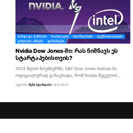
ᲑᲘᲠᲟᲐ ᲓᲐ ᲑᲐᲖᲠᲔᲑᲘ
ᲡᲘᲐᲮᲚᲔᲔᲑᲘ
ᲡᲢᲐᲠᲢᲐᲞᲔᲑᲘ
ᲢᲔᲥᲜᲝᲚᲝᲒᲘᲔᲑᲘ
ᲣᲐᲮᲚᲔᲡᲘ ᲐᲛᲑᲔᲑᲘ
ᲤᲘᲜᲐᲜᲡᲔᲑᲘ
Nvidia Dow Jones-ში: რას ნიშნავს ეს
სტარტაპებისთვის?
2024 წლის ნოემბერში, S&P Dow Jones Indices-მა
ოფიციალურად განაცხადა, რომ Nvidia შეცვლის…
ᲐᲕᲢᲝᲠᲘ:
ᲨᲔᲜᲘ ᲡᲢᲐᲠᲢᲐᲞᲘ
3 MIN READ