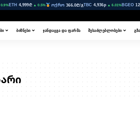
ETH
4,999₾
TBC
4,936p
BGEO
12,
ოქრო
366.0₾/გ
0.9%
▲ 0.5%
▲ 6.01%
ᲑᲘ
ᲑᲘᲖᲜᲔᲡᲘ
ᲯᲐᲜᲓᲐᲪᲕᲐ ᲓᲐ ᲤᲐᲠᲛᲐ
ᲨᲔᲡᲐᲫᲚᲔᲑᲚᲝᲑᲔᲑᲘ
ᲒᲖ
ზარი