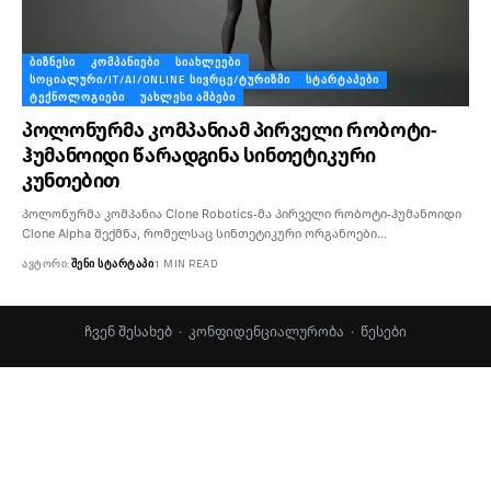
ᲑᲘᲖᲜᲔᲡᲘ
ᲙᲝᲛᲞᲐᲜᲘᲔᲑᲘ
ᲡᲘᲐᲮᲚᲔᲔᲑᲘ
ᲡᲝᲪᲘᲐᲚᲣᲠᲘ/IT/AI/ONLINE ᲡᲘᲕᲠᲪᲔ/ᲢᲣᲠᲘᲖᲛᲘ
ᲡᲢᲐᲠᲢᲐᲞᲔᲑᲘ
ᲢᲔᲥᲜᲝᲚᲝᲒᲘᲔᲑᲘ
ᲣᲐᲮᲚᲔᲡᲘ ᲐᲛᲑᲔᲑᲘ
პოლონურმა კომპანიამ პირველი რობოტი-
ჰუმანოიდი წარადგინა სინთეტიკური
კუნთებით
პოლონურმა კომპანია Clone Robotics-მა პირველი რობოტი-ჰუმანოიდი
Clone Alpha შექმნა, რომელსაც სინთეტიკური ორგანოები…
ᲐᲕᲢᲝᲠᲘ:
ᲨᲔᲜᲘ ᲡᲢᲐᲠᲢᲐᲞᲘ
1 MIN READ
ჩვენ შესახებ
·
კონფიდენციალურობა
·
წესები