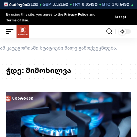
210₾
EUR
3.0212₾
GBP
3.5216₾
TRY
0.0549₾
BTC
170,649₾
ბაზრები
▼
▼
▼
▼
▲ 1
By using this site, you agree to the
Privacy Policy
and
Accept
Terms of Use
.
ამ კატეგორიაში სტატიები მალე გამოქვეყნდება.
ჭდე:
მიმოხილვა