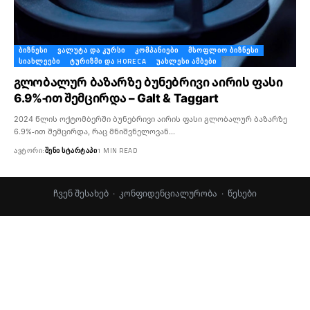
ᲑᲘᲖᲜᲔᲡᲘ
ᲕᲐᲚᲣᲢᲐ ᲓᲐ ᲙᲣᲠᲡᲘ
ᲙᲝᲛᲞᲐᲜᲘᲔᲑᲘ
ᲛᲡᲝᲤᲚᲘᲝ ᲑᲘᲖᲜᲔᲡᲘ
ᲡᲘᲐᲮᲚᲔᲔᲑᲘ
ᲢᲣᲠᲘᲖᲛᲘ ᲓᲐ HORECA
ᲣᲐᲮᲚᲔᲡᲘ ᲐᲛᲑᲔᲑᲘ
გლობალურ ბაზარზე ბუნებრივი აირის ფასი
6.9%-ით შემცირდა – Galt & Taggart
2024 წლის ოქტომბერში ბუნებრივი აირის ფასი გლობალურ ბაზარზე
6.9%-ით შემცირდა, რაც მნიშვნელოვან…
ᲐᲕᲢᲝᲠᲘ:
ᲨᲔᲜᲘ ᲡᲢᲐᲠᲢᲐᲞᲘ
1 MIN READ
ჩვენ შესახებ
·
კონფიდენციალურობა
·
წესები