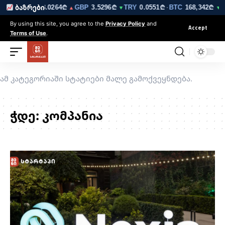
6223₾
EUR
3.0264₾
GBP
3.5296₾
TRY
0.0551₾
BTC
168,342₾
ბაზრები
▼
▲
▼
·
▼ 0
By using this site, you agree to the
Privacy Policy
and
Accept
Terms of Use
.
ამ კატეგორიაში სტატიები მალე გამოქვეყნდება.
ჭდე:
კომპანია