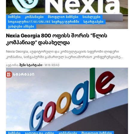
ᲑᲘᲖᲜᲔᲡᲘ
ᲙᲝᲛᲞᲐᲜᲘᲔᲑᲘ
ᲛᲡᲝᲤᲚᲘᲝ ᲑᲘᲖᲜᲔᲡᲘ
ᲡᲘᲐᲮᲚᲔᲔᲑᲘ
ᲡᲝᲪᲘᲐᲚᲣᲠᲘ/IT/AI/ONLINE ᲡᲘᲕᲠᲪᲔ/ᲢᲣᲠᲘᲖᲛᲘ
ᲡᲢᲐᲠᲢᲐᲞᲔᲑᲘ
ᲣᲐᲮᲚᲔᲡᲘ ᲐᲛᲑᲔᲑᲘ
Nexia Georgia 800 ოფისს შორის “წლის
კომპანიად” დასახელდა
Nexia Georgia, აუდიტორული და კონსულტაციის სფეროში ლიდერი
კომპანია, სინგაპურში გამართულ საერთაშორისო კონფერენციაზე…
ᲐᲕᲢᲝᲠᲘ:
ᲨᲔᲜᲘ ᲡᲢᲐᲠᲢᲐᲞᲘ
1 MIN READ
ᲑᲘᲖᲜᲔᲡᲘ
ᲕᲐᲚᲣᲢᲐ ᲓᲐ ᲙᲣᲠᲡᲘ
ᲙᲝᲛᲞᲐᲜᲘᲔᲑᲘ
ᲛᲡᲝᲤᲚᲘᲝ ᲑᲘᲖᲜᲔᲡᲘ