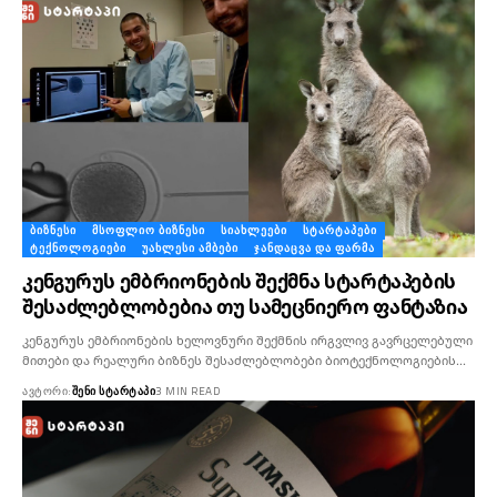
ᲑᲘᲖᲜᲔᲡᲘ
ᲛᲡᲝᲤᲚᲘᲝ ᲑᲘᲖᲜᲔᲡᲘ
ᲡᲘᲐᲮᲚᲔᲔᲑᲘ
ᲡᲢᲐᲠᲢᲐᲞᲔᲑᲘ
ᲢᲔᲥᲜᲝᲚᲝᲒᲘᲔᲑᲘ
ᲣᲐᲮᲚᲔᲡᲘ ᲐᲛᲑᲔᲑᲘ
ᲯᲐᲜᲓᲐᲪᲕᲐ ᲓᲐ ᲤᲐᲠᲛᲐ
კენგურუს ემბრიონების შექმნა სტარტაპების
შესაძლებლობებია თუ სამეცნიერო ფანტაზია
კენგურუს ემბრიონების ხელოვნური შექმნის ირგვლივ გავრცელებული
მითები და რეალური ბიზნეს შესაძლებლობები ბიოტექნოლოგიების…
ᲐᲕᲢᲝᲠᲘ:
ᲨᲔᲜᲘ ᲡᲢᲐᲠᲢᲐᲞᲘ
3 MIN READ