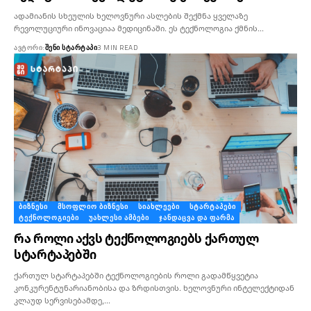
ადამიანის სხეულის ხელოვნური ასლების შექმნა ყველაზე
რევოლუციური ინოვაციაა მედიცინაში. ეს ტექნოლოგია ქმნის…
ᲐᲕᲢᲝᲠᲘ:
ᲨᲔᲜᲘ ᲡᲢᲐᲠᲢᲐᲞᲘ
3 MIN READ
ᲑᲘᲖᲜᲔᲡᲘ
ᲛᲡᲝᲤᲚᲘᲝ ᲑᲘᲖᲜᲔᲡᲘ
ᲡᲘᲐᲮᲚᲔᲔᲑᲘ
ᲡᲢᲐᲠᲢᲐᲞᲔᲑᲘ
ᲢᲔᲥᲜᲝᲚᲝᲒᲘᲔᲑᲘ
ᲣᲐᲮᲚᲔᲡᲘ ᲐᲛᲑᲔᲑᲘ
ᲯᲐᲜᲓᲐᲪᲕᲐ ᲓᲐ ᲤᲐᲠᲛᲐ
რა როლი აქვს ტექნოლოგიებს ქართულ
სტარტაპებში
ქართულ სტარტაპებში ტექნოლოგიების როლი გადამწყვეტია
კონკურენტუნარიანობისა და ზრდისთვის. ხელოვნური ინტელექტიდან
კლაუდ სერვისებამდე,…