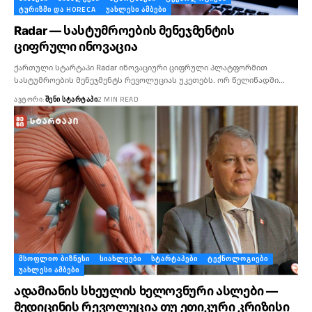
ᲢᲣᲠᲘᲖᲛᲘ ᲓᲐ HORECA
ᲣᲐᲮᲚᲔᲡᲘ ᲐᲛᲑᲔᲑᲘ
Radar — სასტუმროების მენეჯმენტის
ციფრული ინოვაცია
ქართული სტარტაპი Radar ინოვაციური ციფრული პლატფორმით
სასტუმროების მენეჯმენტს რევოლუციას უკეთებს. ორ წელიწადში…
ᲐᲕᲢᲝᲠᲘ:
ᲨᲔᲜᲘ ᲡᲢᲐᲠᲢᲐᲞᲘ
2 MIN READ
ᲛᲡᲝᲤᲚᲘᲝ ᲑᲘᲖᲜᲔᲡᲘ
ᲡᲘᲐᲮᲚᲔᲔᲑᲘ
ᲡᲢᲐᲠᲢᲐᲞᲔᲑᲘ
ᲢᲔᲥᲜᲝᲚᲝᲒᲘᲔᲑᲘ
ᲣᲐᲮᲚᲔᲡᲘ ᲐᲛᲑᲔᲑᲘ
ადამიანის სხეულის ხელოვნური ასლები —
მედიცინის რევოლუცია თუ ეთიკური კრიზისი