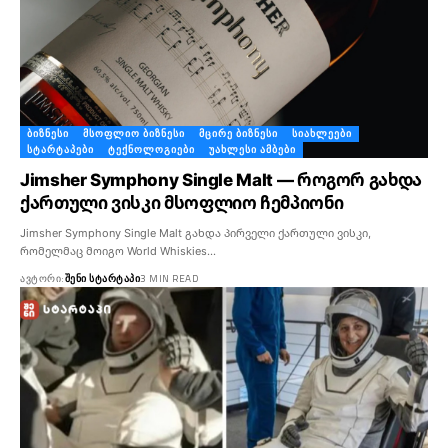
ᲑᲘᲖᲜᲔᲡᲘ
ᲛᲡᲝᲤᲚᲘᲝ ᲑᲘᲖᲜᲔᲡᲘ
ᲛᲪᲘᲠᲔ ᲑᲘᲖᲜᲔᲡᲘ
ᲡᲘᲐᲮᲚᲔᲔᲑᲘ
ᲡᲢᲐᲠᲢᲐᲞᲔᲑᲘ
ᲢᲔᲥᲜᲝᲚᲝᲒᲘᲔᲑᲘ
ᲣᲐᲮᲚᲔᲡᲘ ᲐᲛᲑᲔᲑᲘ
Jimsher Symphony Single Malt — როგორ გახდა
ქართული ვისკი მსოფლიო ჩემპიონი
Jimsher Symphony Single Malt გახდა პირველი ქართული ვისკი,
რომელმაც მოიგო World Whiskies…
ᲐᲕᲢᲝᲠᲘ:
ᲨᲔᲜᲘ ᲡᲢᲐᲠᲢᲐᲞᲘ
3 MIN READ