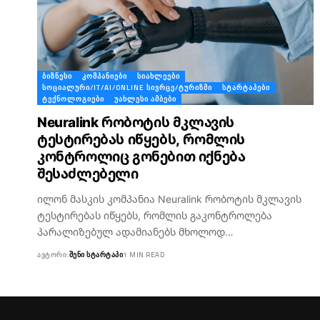
ᲑᲘᲖᲜᲔᲡᲘ
ᲙᲝᲛᲞᲐᲜᲘᲔᲑᲘ
ᲡᲘᲐᲮᲚᲔᲔᲑᲘ
ᲡᲝᲪᲘᲐᲚᲣᲠᲘ/IT/AI/ONLINE ᲡᲘᲕᲠᲪᲔ/ᲢᲣᲠᲘᲖᲛᲘ
ᲡᲢᲐᲠᲢᲐᲞᲔᲑᲘ
ᲢᲔᲥᲜᲝᲚᲝᲒᲘᲔᲑᲘ
ᲣᲐᲮᲚᲔᲡᲘ ᲐᲛᲑᲔᲑᲘ
Neuralink რობოტის მკლავის
ტესტირებას იწყებს, რომლის
კონტროლიც გონებით იქნება
შესაძლებელი
ილონ მასკის კომპანია Neuralink რობოტის მკლავის
ტესტირებას იწყებს, რომლის გაკონტროლება
პარალიზებულ ადამიანებს მხოლოდ…
ᲐᲕᲢᲝᲠᲘ:
ᲨᲔᲜᲘ ᲡᲢᲐᲠᲢᲐᲞᲘ
1 MIN READ