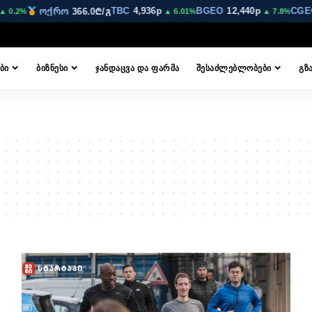
TBC
4,936p
BGEO
12,440p
CGE
ოქრო
366.0₾/გ
 0.2%
▲ 6.01%
▲ 7.8%
ᲑᲘ
ᲑᲘᲖᲜᲔᲡᲘ
ᲯᲐᲜᲓᲐᲪᲕᲐ ᲓᲐ ᲤᲐᲠᲛᲐ
ᲨᲔᲡᲐᲫᲚᲔᲑᲚᲝᲑᲔᲑᲘ
ᲒᲖ