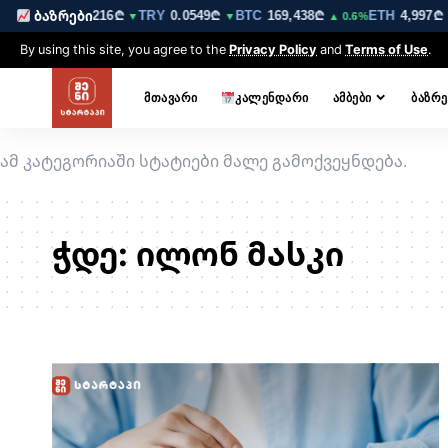
12₾
GBP
3.5216₾
TRY
0.0549₾
BTC
169,438₾
ETH
4,997₾
ბაზრები
▼
▼
▼
▲ 0.6%
▲
By using this site, you agree to the
Privacy Policy
and
Terms of Use
.
ᲛᲗᲐᲕᲐᲠᲘ
ᲙᲐᲚᲔᲜᲓᲐᲠᲘ
ᲐᲛᲑᲔᲑᲘ
ᲑᲐᲖᲠᲔ
ამ კატეგორიაში სტატიები მალე გამოქვეყნდება.
ჭდე:
ილონ მასკი