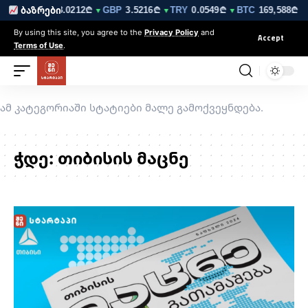
6210₾
EUR
3.0212₾
GBP
3.5216₾
TRY
0.0549₾
BTC
169,588₾
ბაზრები
▼
▼
▼
▼
▲
By using this site, you agree to the
Privacy Policy
and
Accept
Terms of Use
.
ამ კატეგორიაში სტატიები მალე გამოქვეყნდება.
ჭდე:
თიბისის მაცნე