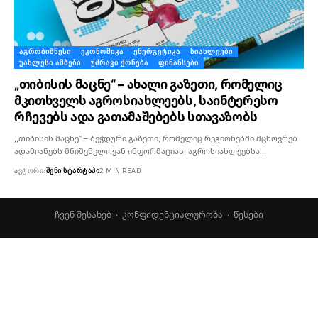
ᲐᲒᲠᲝᲑᲘᲖᲜᲔᲡᲘ
ᲔᲙᲝᲜᲝᲛᲘᲙᲐ
ᲔᲜᲔᲠᲒᲔᲢᲘᲙᲐ
ᲡᲘᲐᲮᲚᲔᲔᲑᲘ
ᲣᲐᲮᲚᲔᲡᲘ ᲐᲛᲑᲔᲑᲘ
ᲣᲫᲠᲐᲕᲘ ᲥᲝᲜᲔᲑᲐ
ᲤᲘᲜᲐᲜᲡᲔᲑᲘ
„თიბისის მაცნე“ – ახალი გაზეთი, რომელიც
მკითხველს აგროსიახლეებს, საინტერესო
რჩევებს ადა გათამაშებებს სთავაზობს
,,თიბისის მაცნე“ – ბეჭდური გაზეთი, რომელიც რეგიონებში მცხოვრებ
ადამიანებს მნიშვნელოვან ინფორმაციას, აგროსიახლეებსა…
ᲐᲕᲢᲝᲠᲘ:
ᲨᲔᲜᲘ ᲡᲢᲐᲠᲢᲐᲞᲘ
2 MIN READ
ჩვენ შესახებ
·
კონფიდენციალურობა
·
წესები