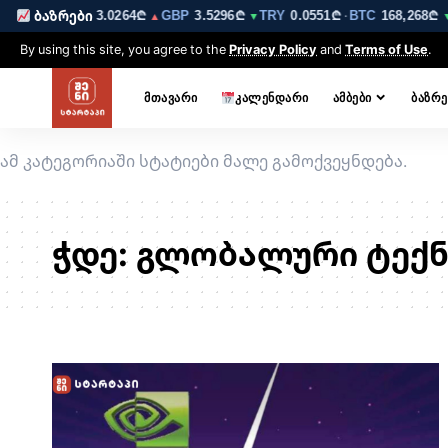
.6223₾
EUR
3.0264₾
GBP
3.5296₾
TRY
0.0551₾
BTC
168,268₾
ბაზრები
▼
▲
▼
·
▼
By using this site, you agree to the
Privacy Policy
and
Terms of Use
.
ᲛᲗᲐᲕᲐᲠᲘ
ᲙᲐᲚᲔᲜᲓᲐᲠᲘ
ᲐᲛᲑᲔᲑᲘ
ᲑᲐᲖᲠᲔ
ამ კატეგორიაში სტატიები მალე გამოქვეყნდება.
ჭდე:
გლობალური ტექ