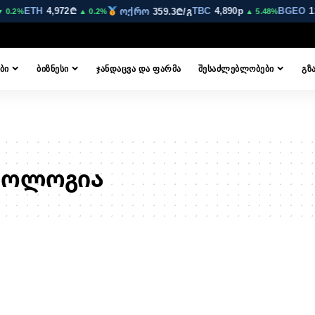
ETH
4,972₾
TBC
4,890p
BGEO
12
ოქრო
359.3₾/გ
 0.2%
▲ 0.2%
▲ 5.48%
ᲑᲘ
ᲑᲘᲖᲜᲔᲡᲘ
ᲯᲐᲜᲓᲐᲪᲕᲐ ᲓᲐ ᲤᲐᲠᲛᲐ
ᲨᲔᲡᲐᲫᲚᲔᲑᲚᲝᲑᲔᲑᲘ
ᲒᲖ
ნოლოგია