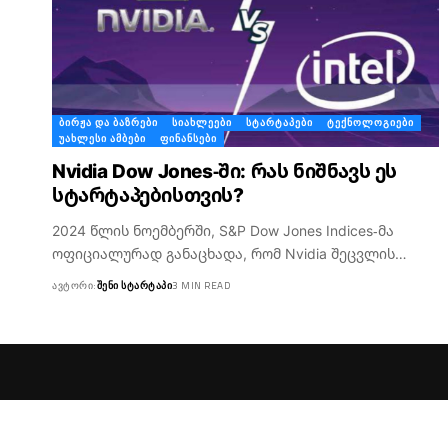
ᲑᲘᲠᲟᲐ ᲓᲐ ᲑᲐᲖᲠᲔᲑᲘ
ᲡᲘᲐᲮᲚᲔᲔᲑᲘ
ᲡᲢᲐᲠᲢᲐᲞᲔᲑᲘ
ᲢᲔᲥᲜᲝᲚᲝᲒᲘᲔᲑᲘ
ᲣᲐᲮᲚᲔᲡᲘ ᲐᲛᲑᲔᲑᲘ
ᲤᲘᲜᲐᲜᲡᲔᲑᲘ
Nvidia Dow Jones-ში: რას ნიშნავს ეს
სტარტაპებისთვის?
2024 წლის ნოემბერში, S&P Dow Jones Indices-მა
ოფიციალურად განაცხადა, რომ Nvidia შეცვლის…
ᲐᲕᲢᲝᲠᲘ:
ᲨᲔᲜᲘ ᲡᲢᲐᲠᲢᲐᲞᲘ
3 MIN READ