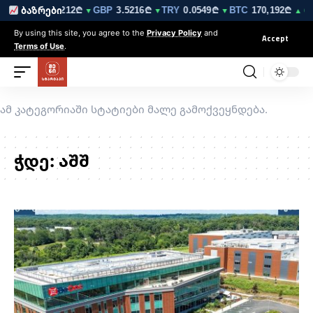
0₾
EUR
3.0212₾
GBP
3.5216₾
TRY
0.0549₾
BTC
170,192₾
ბაზრები
▼
▼
▼
▼
▲ 0.6%
By using this site, you agree to the
Privacy Policy
and
Accept
Terms of Use
.
ამ კატეგორიაში სტატიები მალე გამოქვეყნდება.
ჭდე:
აშშ