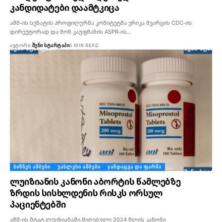
კანდიდატები დაამტკიცა
აშშ-ის სენატის პროფილურმა კომიტეტმა ერიკა შვარცის CDC-ის
დირექტორად და შონ კაუფმანის ASPR-ის…
ᲐᲕᲢᲝᲠᲘ:
ᲨᲔᲜᲘ ᲡᲢᲐᲠᲢᲐᲞᲘ
5 MIN READ
ᲑᲘᲖᲜᲔᲡ ᲐᲛᲑᲔᲑᲘ
ᲣᲐᲮᲚᲔᲡᲘ ᲐᲛᲑᲔᲑᲘ
ᲯᲐᲜᲓᲐᲪᲕᲐ ᲓᲐ ᲤᲐᲠᲛᲐ
ლუიზიანის კანონი აბორტის წამლებზე
ზრდის სისხლდენის რისკს ორსულ
პაციენტებში
აშშ-ის შტატ ლუიზიანაში მიღებული 2024 წლის კანონი