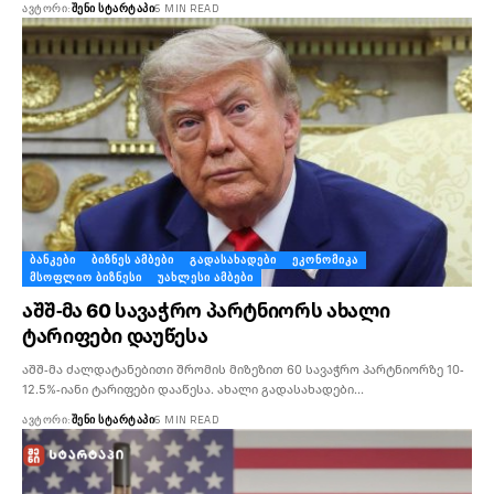
ᲐᲕᲢᲝᲠᲘ:
ᲨᲔᲜᲘ ᲡᲢᲐᲠᲢᲐᲞᲘ
6 MIN READ
ᲑᲐᲜᲙᲔᲑᲘ
ᲑᲘᲖᲜᲔᲡ ᲐᲛᲑᲔᲑᲘ
ᲒᲐᲓᲐᲡᲐᲮᲐᲓᲔᲑᲘ
ᲔᲙᲝᲜᲝᲛᲘᲙᲐ
ᲛᲡᲝᲤᲚᲘᲝ ᲑᲘᲖᲜᲔᲡᲘ
ᲣᲐᲮᲚᲔᲡᲘ ᲐᲛᲑᲔᲑᲘ
აშშ-მა 60 სავაჭრო პარტნიორს ახალი
ტარიფები დაუწესა
აშშ-მა ძალდატანებითი შრომის მიზეზით 60 სავაჭრო პარტნიორზე 10-
12.5%-იანი ტარიფები დააწესა. ახალი გადასახადები…
ᲐᲕᲢᲝᲠᲘ:
ᲨᲔᲜᲘ ᲡᲢᲐᲠᲢᲐᲞᲘ
6 MIN READ