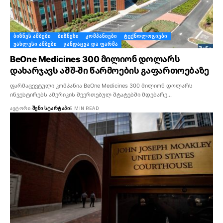
ᲑᲘᲖᲜᲔᲡ ᲐᲛᲑᲔᲑᲘ
ᲑᲘᲖᲜᲔᲡᲘ
ᲙᲝᲛᲞᲐᲜᲘᲔᲑᲘ
ᲢᲔᲥᲜᲝᲚᲝᲒᲘᲔᲑᲘ
ᲣᲐᲮᲚᲔᲡᲘ ᲐᲛᲑᲔᲑᲘ
ᲯᲐᲜᲓᲐᲪᲕᲐ ᲓᲐ ᲤᲐᲠᲛᲐ
BeOne Medicines 300 მილიონ დოლარს
დახარჯავს აშშ-ში წარმოების გაფართოებაზე
ფარმაცევტული კომპანია BeOne Medicines 300 მილიონ დოლარს
ინვესტირებს ამერიკის შეერთებულ შტატებში მდებარე…
ᲐᲕᲢᲝᲠᲘ:
ᲨᲔᲜᲘ ᲡᲢᲐᲠᲢᲐᲞᲘ
5 MIN READ